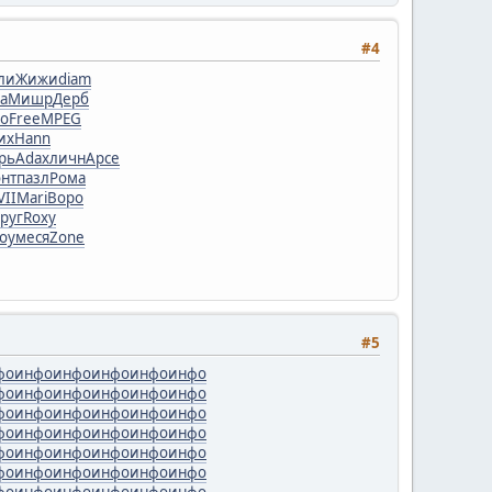
#4
ли
Жижи
diam
ca
Мишр
Дерб
ко
Free
MPEG
их
Hann
рь
Adax
личн
Арсе
нт
пазл
Рома
VII
Mari
Воро
руг
Roxy
oy
меся
Zone
#5
фо
инфо
инфо
инфо
инфо
инфо
фо
инфо
инфо
инфо
инфо
инфо
фо
инфо
инфо
инфо
инфо
инфо
фо
инфо
инфо
инфо
инфо
инфо
фо
инфо
инфо
инфо
инфо
инфо
фо
инфо
инфо
инфо
инфо
инфо
фо
инфо
инфо
инфо
инфо
инфо