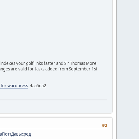
 indexes your golf links faster and Sir Thomas More
changes are valid for tasks added from September 1st.
g for wordpress
4aa5da2
#2
a
Потт
Давы
сред