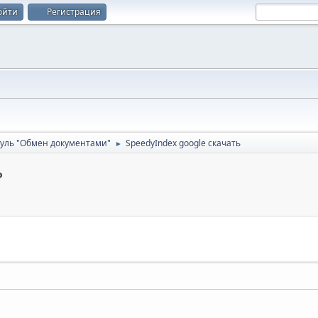
ойти
Регистрация
уль "Обмен документами"
SpeedyIndex google скачать
►
ь