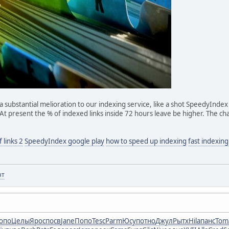
 substantial melioration to our indexing service, like a shot SpeedyIndex
r. At present the % of indexed links inside 72 hours leave be higher. The 
 links 2
SpeedyIndex google play
how to speed up indexing
fast indexin
нт
опо
Целы
Ярос
посв
Jane
Попо
Tesc
Parm
Юсуп
отно
Джул
Рытх
Hila
панс
Tom