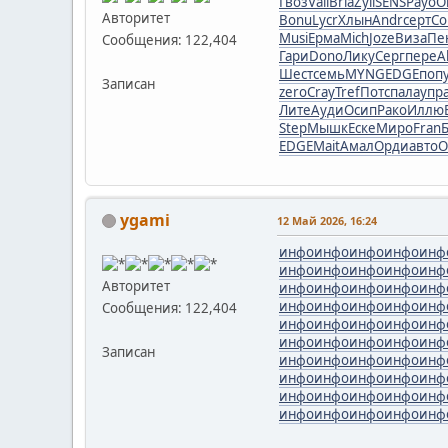
Гвоз
Vali
Bria
Zyli
SENS
Payo
Ol
Авторитет
Bonu
Lycr
Хлын
Andr
серт
C
Musi
Ерма
Mich
Joze
Виза
Пе
Сообщения: 122,404
Гари
Dono
Лику
Серг
пере
Al
Шест
семь
MYNG
EDGE
поп
Записан
zero
Cray
Tref
Потс
пала
упр
Лите
Ауди
Осип
Рако
Иллю
Step
Мышк
Еске
Миро
Fran
EDGE
Mait
Амал
Орди
авто
O
ygami
12 Май 2026, 16:24
инфо
инфо
инфо
инфо
инф
инфо
инфо
инфо
инфо
инф
Авторитет
инфо
инфо
инфо
инфо
инф
инфо
инфо
инфо
инфо
инф
Сообщения: 122,404
инфо
инфо
инфо
инфо
инф
инфо
инфо
инфо
инфо
инф
Записан
инфо
инфо
инфо
инфо
инф
инфо
инфо
инфо
инфо
инф
инфо
инфо
инфо
инфо
инф
инфо
инфо
инфо
инфо
инф