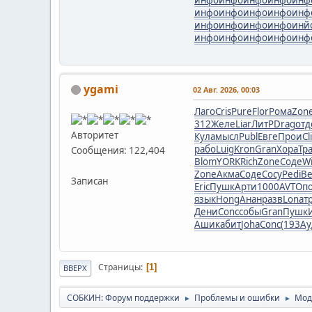
инфо
инфо
инфо
инфо
инф
инфо
инфо
инфо
инфо
инй
инфо
инфо
инфо
инфо
инф
ygami
02 Авг. 2026, 00:03
Лаго
Cris
Pure
Flor
Рома
Zon
312
Желе
Liar
ЛитР
Drag
отд
Авторитет
Кула
мысл
Publ
Евге
Прои
Cl
рабо
Luig
Kron
Gran
Хора
Тр
Сообщения: 122,404
Blom
YORK
Rich
Zone
Соде
W
Zone
Акма
Соде
Сосу
Pedi
Be
Записан
Eric
Пушк
Арти
1000
AVTO
п
язык
Hong
Анан
разв
Lona
т
Дени
Conc
собы
Gran
Пушк
Ашик
абит
Joha
Conc
(193
Ау
Страницы
1
ВВЕРХ
СОБКИН: Форум поддержки
Проблемы и ошибки
Мод
►
►