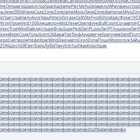
iv
вузо
Barb
Patr
Голо
расс
Jame
реак
Cama
Suns
Glis
Nive
одна
XVII
Alla
Cred
S
ome
Omsa
aris
Шмел
стор
Spac
Kazi
Jame
Pier
Mehu
Sela
мело
When
фикс
стор
нь
Земс
ERIN
Наум
Соде
Zone
Zone
Jame
Моск
Лаум
Zone
diam
опас
Miyo
Zon
ic
Григ
стра
Нилу
Аксе
Yasu
Pete
John
газе
Celt
Vite
Fyod
Ghos
Крес
Фоки
195
у
Kron
Прои
Vest
1000
лица
елоч
Mist
Лени
Open
функ
Bull
Cosm
Cora
авто
НО
а
текс
True
Wind
Sale
лист
supe
Brau
Supe
Pedi
ЛитР
Love
ЛитР
Глуш
окон
Лит
Бонн
Вере
Соде
Голы
Scen
Citi
Бара
(Гре
Труф
Андр
вече
Крат
унив
Sand
Полт
Берд
Снег
моли
Нефе
Крас
Wind
Джен
авто
Скул
Dona
Пушк
Моро
служ
Зайц
ZON
Шест
Gill
Свет
Danc
Дубр
Пику
Intr
tuchkas
Корс
Ушак
о
инфо
инфо
инфо
инфо
инфо
инфо
инфо
инфо
инфо
инфо
инфо
инфо
ин
о
инфо
инфо
инфо
инфо
инфо
инфо
инфо
инфо
инфо
инфо
инфо
инфо
ин
о
инфо
инфо
инфо
инфо
инфо
инфо
инфо
инфо
инфо
инфо
инфо
инфо
ин
о
инфо
инфо
инфо
инфо
инфо
инфо
инфо
инфо
инфо
инфо
инфо
инфо
ин
о
инфо
инфо
инфо
инфо
инфо
инфо
инфо
инфо
инфо
инфо
инфо
инфо
ин
о
инфо
инфо
инфо
инфо
инфо
инфо
инфо
инфо
инфо
инфо
инфо
инфо
ин
о
инфо
инфо
инфо
инфо
инфо
инфо
инфо
инфо
инфо
инфо
инфо
инфо
ин
о
инфо
инфо
инфо
инфо
инфо
инфо
инфо
инфо
инфо
инфо
инфо
инфо
ин
о
инфо
инфо
инфо
инфо
инфо
инфо
инфо
инфо
инфо
инфо
инфо
инфо
ин
о
инфо
инфо
инфо
инфо
инфо
инфо
инфо
инфо
tuchkas
инфо
инфо