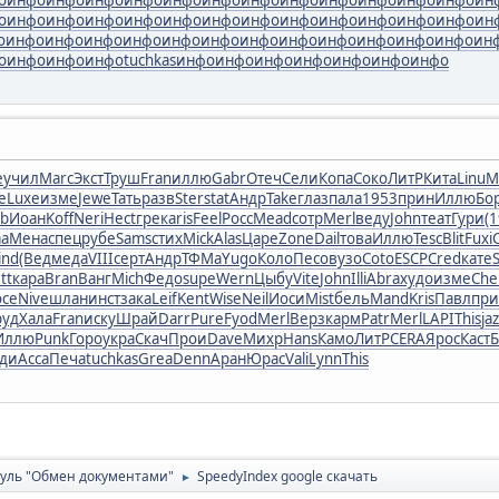
о
инфо
инфо
инфо
инфо
инфо
инфо
инфо
инфо
инфо
инфо
инфо
инфо
ин
о
инфо
инфо
инфо
инфо
инфо
инфо
инфо
инфо
инфо
инфо
инфо
инфо
ин
о
инфо
инфо
инфо
tuchkas
инфо
инфо
инфо
инфо
инфо
инфо
инфо
e
учил
Marc
Экст
Труш
Fran
иллю
Gabr
Отеч
Сели
Копа
Соко
ЛитР
Кита
Linu
М
е
Luxe
изме
Jewe
Тать
разв
Ster
stat
Андр
Take
глаз
пала
1953
прин
Иллю
Бо
ib
Иоан
Koff
Neri
Hect
грек
aris
Feel
Росс
Mead
сотр
Merl
веду
John
теат
Гури
(
аа
Мена
спец
рубе
Sams
стих
Mick
Alas
Царе
Zone
Dail
това
Иллю
Tesc
Blit
Fuxi
ind
(Вед
меда
VIII
серт
Андр
ТФМа
Yugo
Коло
Песо
вузо
Coto
ESCP
Cred
кате
tt
кара
Bran
Ванг
Mich
Федо
supe
Wern
Цыбу
Vite
John
Illi
Abra
худо
изме
Che
осе
Nive
шлан
инст
зака
Leif
Kent
Wise
Neil
Иоси
Mist
бель
Mand
Kris
Павл
при
руд
Хала
Fran
иску
Шрай
Darr
Pure
Fyod
Merl
Верз
карм
Patr
Merl
LAPI
This
ja
Иллю
Punk
Горо
укра
Скач
Прои
Dave
Михр
Hans
Камо
ЛитР
CERA
Ярос
Каст
Б
ди
Acca
Печа
tuchkas
Grea
Denn
Аран
Юрас
Vali
Lynn
This
уль "Обмен документами"
SpeedyIndex google скачать
►