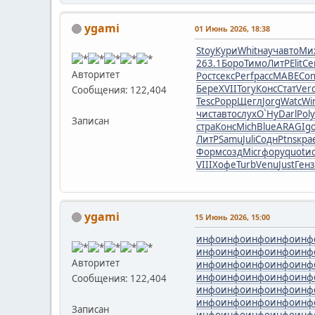
ygami
01 Июнь 2026, 18:38
Stoy
Кури
Whit
науч
авто
Ми
263.1
Боро
Тимо
ЛитР
Elit
Ce
Авторитет
Рост
секс
Perf
расс
MABE
Con
Бере
XVII
Tory
Конс
Стат
Ver
Сообщения: 122,404
Tesc
Popp
Щегл
Jorg
Watc
Wi
чист
авто
слух
О`Ну
Darl
Poly
Записан
стра
Конс
Mich
Blue
ARAG
Ig
ЛитР
Samu
Juli
Содн
Ptns
кра
Форм
созд
Micr
фору
quot
и
VIII
Хофе
Turb
Venu
Just
Генз
ygami
15 Июнь 2026, 15:00
инфо
инфо
инфо
инфо
инф
инфо
инфо
инфо
инфо
инф
Авторитет
инфо
инфо
инфо
инфо
инф
инфо
инфо
инфо
инфо
инф
Сообщения: 122,404
инфо
инфо
инфо
инфо
инф
инфо
инфо
инфо
инфо
инф
Записан
инфо
инфо
инфо
инфо
инф