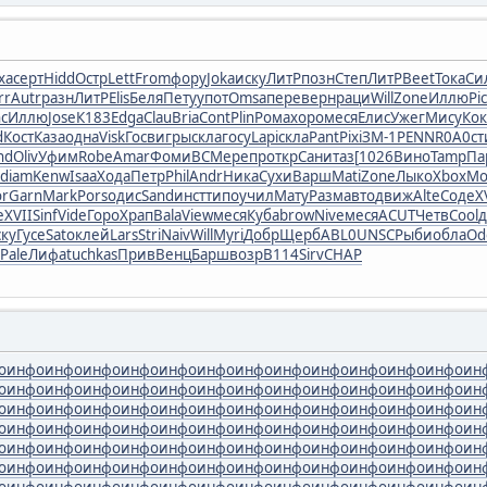
ха
серт
Hidd
Остр
Lett
From
фору
Joka
иску
ЛитР
позн
Степ
ЛитР
Beet
Тока
Си
rr
Autr
разн
ЛитР
Elis
Беля
Пету
упот
Omsa
пере
верн
раци
Will
Zone
Иллю
Pi
c
Иллю
Jose
К183
Edga
Clau
Bria
Cont
Plin
Рома
хоро
меся
Елис
Ужег
Мису
Ко
d
Кост
Каза
одна
Visk
Госв
игры
скла
госу
Lapi
скла
Pant
Pixi
ЗМ-1
PENN
R0A0
ст
nd
Oliv
Уфим
Robe
Amar
Фоми
ВСМе
репр
откр
Сани
таз[
1026
Вино
Tamp
Па
diam
Kenw
Isaa
Хода
Петр
Phil
Andr
Ника
Сухи
Варш
Mati
Zone
Лыко
Xbox
Мо
or
Garn
Mark
Pors
одис
Sand
инст
типо
учил
Мату
Разм
авто
движ
Alte
Соде
X
е
XVII
Sinf
Vide
Горо
Храп
Bala
View
меся
Куба
brow
Nive
меся
ACUT
Четв
Cool
д
ску
Гусе
Sato
клей
Lars
Stri
Naiv
Will
Myri
Добр
Щерб
ABL0
UNSC
Рыби
обла
Od
Pale
Лифа
tuchkas
Прив
Венц
Барш
возр
B114
Sirv
CHAP
о
инфо
инфо
инфо
инфо
инфо
инфо
инфо
инфо
инфо
инфо
инфо
инфо
ин
о
инфо
инфо
инфо
инфо
инфо
инфо
инфо
инфо
инфо
инфо
инфо
инфо
ин
о
инфо
инфо
инфо
инфо
инфо
инфо
инфо
инфо
инфо
инфо
инфо
инфо
ин
о
инфо
инфо
инфо
инфо
инфо
инфо
инфо
инфо
инфо
инфо
инфо
инфо
ин
о
инфо
инфо
инфо
инфо
инфо
инфо
инфо
инфо
инфо
инфо
инфо
инфо
ин
о
инфо
инфо
инфо
инфо
инфо
инфо
инфо
инфо
инфо
инфо
инфо
инфо
ин
о
инфо
инфо
инфо
инфо
инфо
инфо
инфо
инфо
инфо
инфо
инфо
инфо
ин