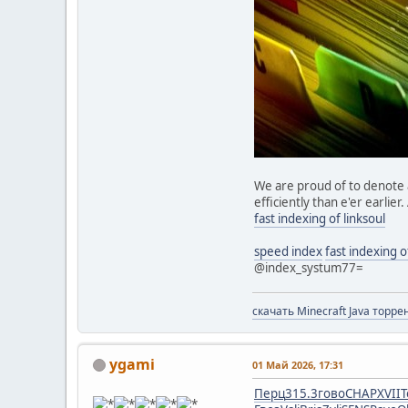
We are proud of to denote a
efficiently than e'er earlie
fast indexing of linksoul
speed index
fast indexing of
@index_systum77=
скачать Minecraft Java торре
ygami
01 Май 2026, 17:31
Перц
315.3
гово
CHAP
XVII
Т