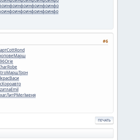
фо
инфо
инфо
инфо
инфо
инфо
фо
инфо
инфо
инфо
инфо
инфо
#6
арт
Cott
Rond
ро
пове
Марш
196
Orie
Char
Robe
Stro
Марш
Трон
l
крас
Васи
с
Коро
авто
zz
атла
Emil
хаг
ЛитР
Merl
меня
ПЕЧАТЬ