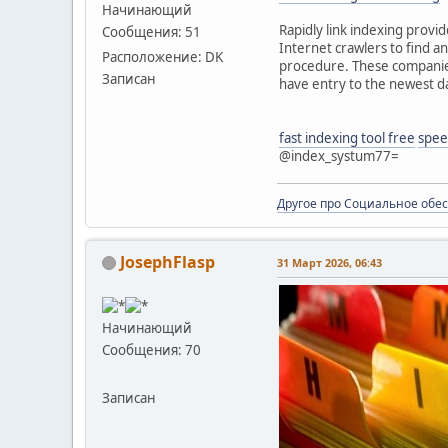
Начинающий
Rapidly link indexing provi
Сообщения: 51
Internet crawlers to find a
Расположение: DK
procedure. These companies
Записан
have entry to the newest da
fast indexing tool free
spee
@index_systum77=
Другое про Социальное обе
JosephFlasp
31 Март 2026, 06:43
Начинающий
Сообщения: 70
Записан