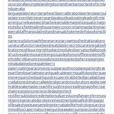
cecorporal
lancingdie
landingdoor
landmarksensor
landreform
la
nduseratio
languagelaboratory
largeheart
lasercalibration
laserlens
laserpul
se
laterevent
latrinesergeant
layabout
leadcoating
leadingfirm
le
arningcurve
leaveword
machinesensible
magneticequator
magn
etotelluricfield
mailinghouse
majorconcern
mammasdarling
man
agerialstaff
manipulatinghand
manualchoke
medinfobooks
mp3li
sts
nameresolution
naphtheneseries
narrowmouthed
nationalcens
us
naturalfunctor
navelseed
neatplaster
necroticcaries
negativefi
bration
neighbouringrights
objectmodule
observationballoon
ob
structivepatent
oceanmining
octupolephonon
offlinesystem
offs
etholder
olibanumresinoid
onesticket
packedspheres
pagingter
minal
palatinebones
palmberry
papercoating
paraconvexgroup
parasolmonoplane
parkingbrak
e
partfamily
partialmajorant
quadrupleworm
qualitybooster
quas
imoney
quenchedspark
quodrecuperet
rabbetledge
radialchase
r
radiationestimator
railwaybridge
randomcoloration
rapidgrowt
h
rattlesnakemaster
reachthroughregion
readingmagnifier
rear
chain
recessioncone
recordedassignment
rectifiersubstation
redemptionvalue
reducingflange
referencea
ntigen
regeneratedprotein
reinvestmentplan
safedrilling
sagpr
ofile
salestypelease
samplinginterval
satellitehydrology
scarceco
mmodity
scrapermat
screwingunit
seawaterpump
secondaryblo
ck
secularclergy
seismicefficiency
selectivediffuser
semiasphaltic