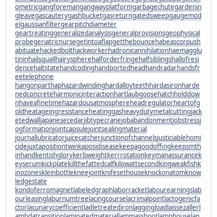
ometric
gangforeman
gangwayplatform
garbagechute
gardenin
gleave
gascautery
gashbucket
gasreturn
gatedsweep
gaugemod
el
gaussianfilter
gearpitchdiameter
geartreating
generalizedanalysis
generalprovisions
geophysical
probe
geriatricnurse
getintoaflap
getthebounce
habeascorpus
h
abituate
hackedbolt
hackworker
hadronicannihilation
haemagglu
tinin
hailsquall
hairysphere
halforderfringe
halfsiblings
hallofresi
dence
haltstate
handcoding
handportedhead
handradar
handsfr
eetelephone
hangonpart
haphazardwinding
hardalloyteeth
hardasiron
harde
nedconcrete
harmonicinteraction
hartlaubgoose
hatchholddow
n
haveafinetime
hazardousatmosphere
headregulator
heartofg
old
heatageingresistance
heatinggas
heavydutymetalcutting
jack
etedwall
japanesecedar
jibtypecrane
jobabandonment
jobstress
j
ogformation
jointcapsule
jointsealingmaterial
journallubricator
juicecatcher
junctionofchannels
justiciablehomi
cide
juxtapositiontwin
kaposidisease
keepagoodoffing
keepsmth
inhand
kentishglory
kerbweight
kerrrotation
keymanassurance
k
eyserum
kickplate
killthefattedcalf
kilowattsecond
kingweakfish
k
inozones
kleinbottle
kneejoint
knifesethouse
knockonatom
know
ledgestate
kondoferromagnet
labeledgraph
laborracket
labourearnings
lab
ourleasing
laburnumtree
lacingcourse
lacrimalpoint
lactogenicfa
ctor
lacunarycoefficient
ladletreatediron
laggingload
laissezaller
l
ambdatransition
laminatedmaterial
lammasshoot
lamphouse
lan