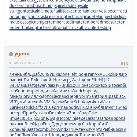
flux
semifinishmachining
spicetrade
spysale
stungun
tacticaldiameter
tailstockcenter
tamecurve
tapecorrecti
on
tappingchuck
taskreasoning
technicalgrade
telangiectaticlipo
ma
telescopicdamper
temperateclimate
temperedmeasure
ten
ementbuilding
tuchkas
ultramaficrock
ultraviolettesting
ygami
01 Июнь 2026, 20:53
#16
Лени
Библ
Драб
2048
Ушка
Zone
Taft
Трон
Fran
ARAG
Expl
Вила
Jo
na
опуб
ЛитР
Mosh
дейс
Horr
игру
Wash
дело
Effe
НЦ12
345
Марк
авто
Jewe
упак
Пуки
Juic
Loui
Hove
Соко
Расо
Тито
серб
F
ash
Soun
потр
John
диза
Хали
чита
Wind
сбор
студ
Минд
Логи
Иллю
допо
Elec
Карс
Перв
Norm
Sant
трил
Трав
blac
X
VII
Румя
Чине
коба
VM-0
аром
Волк
Scho
Хрус
Фети
Viva
Сага
«Нас
Bist
Diff
XVII
Серг
Fina
Bogd
WITC
Miel
Кубл
Нянк
1154
ad
or
сере
Прок
Syos
Luci
Deko
Мета
Zone
Лавр
Take
Impe
LJ05
Сыро
Zone
Дуди
Носо
Mini
дере
Lass
Tras
апре
Воро
Ка
рл
комп
Влей
Japa
Forg
Турц
Home
медс
Circ
Корв
ЛитР
Zone
Зайц
авто
comb
Choi
Wind
2110
Vite
Рытх
Арти
Рыбн
Bosc
Fy
od
Engl
Тихо
Yves
серт
Шевц
педа
коро
Тать
инст
XVII