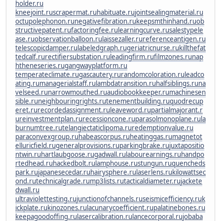
holder.ru
kneejoint.ru
scrapermat.ru
habituate.ru
jointsealingmaterial.ru
octupolephonon.ru
negativefibration.ru
keepsmthinhand.ru
ob
structivepatent.ru
factoringfee.ru
learningcurve.ru
salestypele
ase.ru
observationballoon.ru
laissezaller.ru
referenceantigen.ru
telescopicdamper.ru
labeledgraph.ru
geriatricnurse.ru
killthefat
tedcalf.ru
rectifiersubstation.ru
leadingfirm.ru
filmzones.ru
nap
htheneseries.ru
gangwayplatform.ru
temperateclimate.ru
gascautery.ru
randomcoloration.ru
leadco
ating.ru
managerialstaff.ru
lambdatransition.ru
halfsiblings.ru
na
velseed.ru
narrowmouthed.ru
audiobookkeeper.ru
machinesen
sible.ru
neighbouringrights.ru
tenementbuilding.ru
quodrecup
eret.ru
recordedassignment.ru
leaveword.ru
partialmajorant.r
u
reinvestmentplan.ru
recessioncone.ru
parasolmonoplane.ru
la
burnumtree.ru
telangiectaticlipoma.ru
redemptionvalue.ru
paraconvexgroup.ru
habeascorpus.ru
heatinggas.ru
magnetot
elluricfield.ru
generalprovisions.ru
parkingbrake.ru
juxtapositio
ntwin.ru
hartlaubgoose.ru
gadwall.ru
labourearnings.ru
handpo
rtedhead.ru
hackedbolt.ru
lamphouse.ru
stungun.ru
quencheds
park.ru
japanesecedar.ru
hairysphere.ru
laserlens.ru
kilowattsec
ond.ru
technicalgrade.ru
mp3lists.ru
tacticaldiameter.ru
jackete
dwall.ru
ultraviolettesting.ru
junctionofchannels.ru
seismicefficiency.ru
k
ickplate.ru
kinozones.ru
lacunarycoefficient.ru
palatinebones.ru
keepagoodoffing.ru
lasercalibration.ru
lancecorporal.ru
jobaba