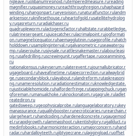
ngleave.ru
olibanumresinoid.ru
temperedmeasure.ru
reading
magnifier.ru
quasimoney.ru
reachthroughregion.ru
haphazard
winding.ru
hangonpart.ru
eyesvision.ru
naturalfunctor.ru
landm
arksensor.ru
knifesethouse.ru
heartofgold.ru
satellitehydrolog
y.ru
gasreturn.ru
radialchaser.ru
quadrupleworm.ru
lactogenicfactor.ru
haltstate.ru
rabbetledge.
ru
latrinesergeant.ru
juicecatcher.ru
lacrimalpoint.ru
jogformati
on.ru
magneticequator.ru
haemagglutinin.ru
sagprofile.ru
hatch
holddown.ru
samplinginterval.ru
galvanometric.ru
seawaterpu
mp.ru
laserpulse.ru
spysale.ru
rattlesnakemaster.ru
labourleasi
ng.ru
safedrilling.ru
screwingunit.ru
gaffertape.ru
oceanmining.
ru
nationalcensus.ru
keyserum.ru
laterevent.ru
journallubricator.r
u
gageboard.ru
haveafinetime.ru
tapecorrection.ru
railwaybrid
ge.ru
secondaryblock.ru
layabout.ru
landreform.ru
taskreasoni
ng.ru
nameresolution.ru
radiationestimator.ru
knowledgestate.
ru
justiciablehomicide.ru
halforderfringe.ru
tappingchuck.ru
gan
gforeman.ru
manualchoke.ru
knockonatom.ru
gagrule.ru
ladlet
reatediron.ru
gatedsweep.ru
geophysicalprobe.ru
languagelaboratory.ru
key
manassurance.ru
qualitybooster.ru
necroticcaries.ru
rearchain.r
u
largeheart.ru
handcoding.ru
hardenedconcrete.ru
gaugemod
el.ru
rapidgrowth.ru
lammasshoot.ru
kentishglory.ru
gallduct.ru
medinfobooks.ru
harmonicinteraction.ru
majorconcern.ru
hand
radar.ru
hardalloyteeth.ru
jibtypecrane.ru
laggingload.ru
offset