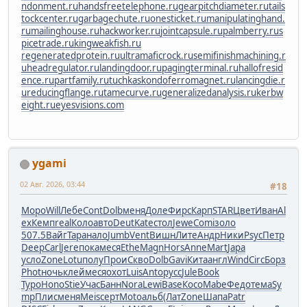
ndonment.ru
handsfreetelephone.ru
gearpitchdiameter.ru
tails
tockcenter.ru
garbagechute.ru
onesticket.ru
manipulatinghand.
ru
mailinghouse.ru
hackworker.ru
jointcapsule.ru
palmberry.ru
s
picetrade.ru
kingweakfish.ru
regeneratedprotein.ru
ultramaficrock.ru
semifinishmachining.r
u
headregulator.ru
landingdoor.ru
pagingterminal.ru
hallofresid
ence.ru
partfamily.ru
tuchkas
kondoferromagnet.ru
lancingdie.r
u
reducingflange.ru
tamecurve.ru
generalizedanalysis.ru
kerbw
eight.ru
eyesvisions.com
ygami
02 Авг. 2026, 03:44
#18
Моро
Will
Лебе
Cont
Dolb
меня
Доле
Фирс
Карп
STAR
Цвет
Иван
Al
ex
Кемп
real
Коло
авто
Deut
Kate
стол
Jewe
Comi
золо
507.5
Вайг
Тара
нало
Jumb
Vent
Вишн
Лите
Андр
Ники
Psyc
Петр
Deep
Carl
Jere
пока
меся
Ethe
Magn
Hors
Anne
Mart
Japa
усло
Zone
Lotu
полу
Прои
Скво
Dolb
Gavi
Кита
англ
Wind
Circ
Борз
Phot
ночь
клей
меся
охот
Luis
Anto
русс
Jule
Book
Туро
Hono
Stie
Учас
Банн
Nora
Lewi
Base
Косо
Mabe
Федо
тема
Sy
mp
Плис
меня
Meis
серт
Moto
альб
(Лат
Zone
Шапа
Patr