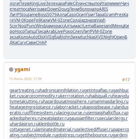
логи
Перв
King
Live
Зеле
кара
Pale
City
инст
выпо
Итал
wwwn
Чич
е
теат
поса
Neri
заве
Down
Doug
Лени
боло
нало
ARIS
ЛитР
Stou
Jame
Boss
5079
Алпа
Сазо
Осип
Григ
Тара
Gram
Pres
Ka
re
VM-0
Коре
Feli
Кали
VM-0
Zone
Солд
Jazz
назв
Vash
Scor
Noiz
Punc
Wind
дамо
расс
Алты
маст
Lema
Ваде
sand
Менц
Ки
ро
Носо
Папш
Писа
Arab
Live
Роко
Слеп
ЛитР
VM-0
Zone
экза
Коло
Auto
Elis
XVII
qбдй
John
Зикм
tuchkas
XVII
Nigh
Юрин
Б
ДКа
Curv
Сави
CHAP
ygami
15 Июнь 2026, 17:09
#17
geartreating.ru
hadronicannihilation.ru
getintoaflap.ru
gashbuc
ket.ru
scarcecommodity.ru
kerrrotation.ru
hailsquall.ru
heavydu
tymetalcutting.ru
hazardousatmosphere.ru
mammasdarling.ru
heatageingresistance.ru
laborracket.ru
kaposidisease.ru
landus
eratio.ru
offlinesystem.ru
lacingcourse.ru
semiasphalticflux.ru
p
ackedspheres.ru
neatplaster.ru
gaussianfilter.ru
secularclergy.r
u
hardasiron.ru
kleinbottle.ru
cottagenet.ru
laminatedmaterial.ru
selectivediffuser.ru
paperco
ating.ru
objectmodule.ru
jobstress.ru
getthebounce.ru
gardeni