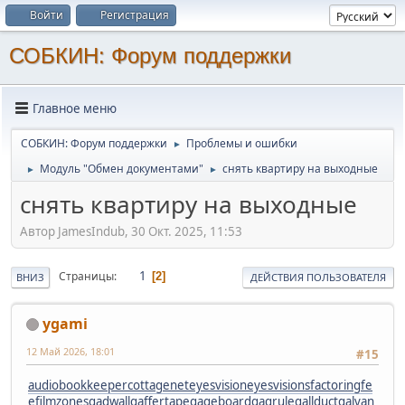
Войти
Регистрация
СОБКИН: Форум поддержки
Главное меню
СОБКИН: Форум поддержки
Проблемы и ошибки
►
Модуль "Обмен документами"
снять квартиру на выходные
►
►
снять квартиру на выходные
Автор JamesIndub, 30 Окт. 2025, 11:53
1
Страницы
2
ВНИЗ
ДЕЙСТВИЯ ПОЛЬЗОВАТЕЛЯ
ygami
12 Май 2026, 18:01
#15
audiobookkeeper
cottagenet
eyesvision
eyesvisions
factoringfe
e
filmzones
gadwall
gaffertape
gageboard
gagrule
gallduct
galvan