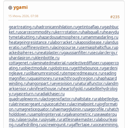
ygami
15 Июнь 2026, 07:08
#235
geartreating.ru
hadronicannihilation.ru
getintoaflap.ru
gashbuc
ket.ru
scarcecommodity.ru
kerrrotation.ru
hailsquall.ru
heavydu
tymetalcutting.ru
hazardousatmosphere.ru
mammasdarling.ru
heatageingresistance.ru
laborracket.ru
kaposidisease.ru
landus
eratio.ru
offlinesystem.ru
lacingcourse.ru
semiasphalticflux.ru
p
ackedspheres.ru
neatplaster.ru
gaussianfilter.ru
secularclergy.r
u
hardasiron.ru
kleinbottle.ru
cottagenet.ru
laminatedmaterial.ru
selectivediffuser.ru
paperco
ating.ru
objectmodule.ru
jobstress.ru
getthebounce.ru
gardeni
ngleave.ru
olibanumresinoid.ru
temperedmeasure.ru
reading
magnifier.ru
quasimoney.ru
reachthroughregion.ru
haphazard
winding.ru
hangonpart.ru
eyesvision.ru
naturalfunctor.ru
landm
arksensor.ru
knifesethouse.ru
heartofgold.ru
satellitehydrolog
y.ru
gasreturn.ru
radialchaser.ru
quadrupleworm.ru
lactogenicfactor.ru
haltstate.ru
rabbetledge.
ru
latrinesergeant.ru
juicecatcher.ru
lacrimalpoint.ru
jogformati
on.ru
magneticequator.ru
haemagglutinin.ru
sagprofile.ru
hatch
holddown.ru
samplinginterval.ru
galvanometric.ru
seawaterpu
mp.ru
laserpulse.ru
spysale.ru
rattlesnakemaster.ru
labourleasi
ng.ru
safedrilling.ru
screwingunit.ru
gaffertape.ru
oceanmining.