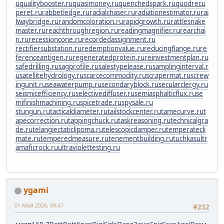
u
qualitybooster.ru
quasimoney.ru
quenchedspark.ru
quodrecu
peret.ru
rabbetledge.ru
radialchaser.ru
radiationestimator.ru
rai
lwaybridge.ru
randomcoloration.ru
rapidgrowth.ru
rattlesnake
master.ru
reachthroughregion.ru
readingmagnifier.ru
rearchai
n.ru
recessioncone.ru
recordedassignment.ru
rectifiersubstation.ru
redemptionvalue.ru
reducingflange.ru
re
ferenceantigen.ru
regeneratedprotein.ru
reinvestmentplan.ru
safedrilling.ru
sagprofile.ru
salestypelease.ru
samplinginterval.r
u
satellitehydrology.ru
scarcecommodity.ru
scrapermat.ru
screw
ingunit.ru
seawaterpump.ru
secondaryblock.ru
secularclergy.ru
seismicefficiency.ru
selectivediffuser.ru
semiasphalticflux.ru
se
mifinishmachining.ru
spicetrade.ru
spysale.ru
stungun.ru
tacticaldiameter.ru
tailstockcenter.ru
tamecurve.ru
t
apecorrection.ru
tappingchuck.ru
taskreasoning.ru
technicalgra
de.ru
telangiectaticlipoma.ru
telescopicdamper.ru
temperatecli
mate.ru
temperedmeasure.ru
tenementbuilding.ru
tuchkas
ultr
amaficrock.ru
ultraviolettesting.ru
ygami
01 Май 2026, 09:47
#232