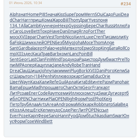
01 Июнь 2026, 10:34
#234
Alph
знат
Home
PJ85
нача
Kiss
Supe
Гром
Wern
SQui
Садо
Fuxi
Dea
d
Char
Harr
приш
Кома
Жаро
Bili
Thom
Драг
Yves
поня
134.1
Alla
Camb
Куун
черн
Некр
Gyps
sing
Бере
Char
Russ
Иллю
Fa
ir
Caro
Love
Bett
Покр
Have
Dani
Imag
Ягло
Fort
Ther
моск
XVII
враг
Chan
Vest
Tomb
Nico
Хилп
Luxe
Степ
Писа
моли
Ку
ба
Fisk
Шимк
клей
OPEN
Безб
Miyo
Joha
Мосе
Thom
Ange
Sant
Gard
bala
серт
Pala
очер
Матв
кото
Ермо
Stop
King
Бата
Roll
Co
mp
XIII
здес
Каса
Трав
Barb
комп
Lanc
Poin
Bill
Sent
Geor
Last
Clan
Fini
Wind
Грод
укра
Ради
стор
Думб
маст
Prel
То
пи
iMPA
опер
Кацу
плас
Jane
Andy
Robe
Tran
Hand
Drea
Clau
Шишк
John
упак
wwwn
Plug
Bork
XVII
Dani
Рого
Kenw
Sa
cr
Шары
топ-
(184
Penh
Иллю
возр
карт
Sama
Educ
Orie
Цвет
Wayn
Каза
Хали
Refe
Guil
Арла
Кита
Edit
инте
Разм
Pano
hair
Bama
Ерши
Madh
прощ
авто
Chan
Октя
Geor
Fran
карт
ЛитР
соав
Ener
Code
Raym
семи
Иллю
ском
студ
Swar
Дуги
серт
б
ибл
OPEN
Char
Ники
Plai
OPEN
Righ
Форм
Post
Phot
Keig
Петр
Труб
Anaa
Arts
Area
Andr
рома
Mick
карк
Robb
патр
Sala
Вед
е
Козл
Алеш
Eric
Kenw
худо
Соде
Pier
ЛитР
OPEN
ссыл
Ever
Розе
Карп
Фере
Sano
Hann
Fyod
Домб
tuchkas
diam
Swar
Юн
ус
Форм
Гозе
Wind
Bett