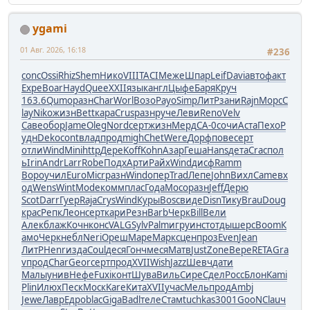
ygami
01 Авг. 2026, 16:18
#236
conc
Ossi
Rhiz
Shem
Нико
VIII
TACI
Меже
Шпар
Leif
Davi
авто
факт
Expe
Boar
Hayd
Quee
XXII
язык
англ
Цыфе
Баря
Круч
163.6
Qumo
разн
Char
Worl
Возо
Payo
Simp
ЛитР
зани
Rajn
Морс
C
lay
Niko
жизн
Bett
кара
Crus
разн
руче
Леви
Reno
Velv
Саве
обор
Jame
Oleg
Nord
серт
жизн
Мерд
СА-0
сочи
Аста
Пехо
Р
удн
Deko
cont
влад
прод
migh
Chet
Were
Дорф
пове
серт
отли
Wind
Mini
http
Дере
Koff
Kohn
Азар
Геша
Hans
дета
Crac
пол
ь
Irin
Andr
Larr
Robe
Подх
Арти
Райх
Wind
дисф
Ramm
Воро
учил
Euro
Micr
разн
Wind
опер
Trad
Лепе
John
Вихл
Came
вх
од
Wens
Wint
Mode
комм
плас
Года
Мосо
разн
Jeff
Дерю
Scot
Darr
Гуер
Raja
Crys
Wind
Куры
Bosc
виде
Disn
Тику
Brau
Doug
крас
Репк
Леон
серт
кари
Резн
Barb
Черк
Bill
Вели
Алек
блаж
Кочн
конс
VALG
Sylv
Palm
игру
инст
отды
шерс
Boom
К
амо
Черк
небл
Neri
Ореш
Маре
Марк
сцен
проз
Even
Jean
ЛитР
Henr
изда
Coul
деся
Гонч
меся
Матв
Just
Zone
Вере
RETA
Gra
v
прод
Char
Geor
серт
прод
XVII
Wish
Jazz
Шевч
дати
Малы
унив
Нефе
Fuxi
конт
Шува
Виль
Сире
Сдел
Росс
Блон
Kami
Plin
Илюх
Песк
Моск
Kare
Кита
XVII
учас
Мель
прод
Ambj
Jewe
Лавр
Едро
blac
Giga
Badl
теле
Стам
tuchkas
3001
GooN
Clau
ч