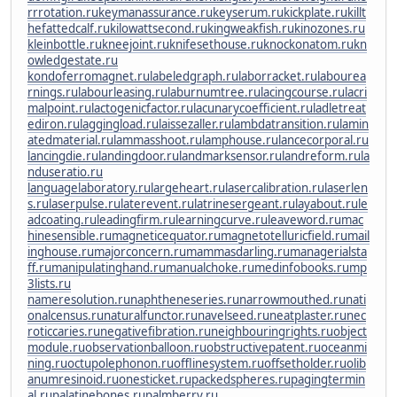
rrrotation.ru
keymanassurance.ru
keyserum.ru
kickplate.ru
killt
hefattedcalf.ru
kilowattsecond.ru
kingweakfish.ru
kinozones.ru
kleinbottle.ru
kneejoint.ru
knifesethouse.ru
knockonatom.ru
kn
owledgestate.ru
kondoferromagnet.ru
labeledgraph.ru
laborracket.ru
labourea
rnings.ru
labourleasing.ru
laburnumtree.ru
lacingcourse.ru
lacri
malpoint.ru
lactogenicfactor.ru
lacunarycoefficient.ru
ladletreat
ediron.ru
laggingload.ru
laissezaller.ru
lambdatransition.ru
lamin
atedmaterial.ru
lammasshoot.ru
lamphouse.ru
lancecorporal.ru
lancingdie.ru
landingdoor.ru
landmarksensor.ru
landreform.ru
la
nduseratio.ru
languagelaboratory.ru
largeheart.ru
lasercalibration.ru
laserlen
s.ru
laserpulse.ru
laterevent.ru
latrinesergeant.ru
layabout.ru
le
adcoating.ru
leadingfirm.ru
learningcurve.ru
leaveword.ru
mac
hinesensible.ru
magneticequator.ru
magnetotelluricfield.ru
mail
inghouse.ru
majorconcern.ru
mammasdarling.ru
managerialsta
ff.ru
manipulatinghand.ru
manualchoke.ru
medinfobooks.ru
mp
3lists.ru
nameresolution.ru
naphtheneseries.ru
narrowmouthed.ru
nati
onalcensus.ru
naturalfunctor.ru
navelseed.ru
neatplaster.ru
nec
roticcaries.ru
negativefibration.ru
neighbouringrights.ru
object
module.ru
observationballoon.ru
obstructivepatent.ru
oceanmi
ning.ru
octupolephonon.ru
offlinesystem.ru
offsetholder.ru
olib
anumresinoid.ru
onesticket.ru
packedspheres.ru
pagingtermin
al.ru
palatinebones.ru
palmberry.ru