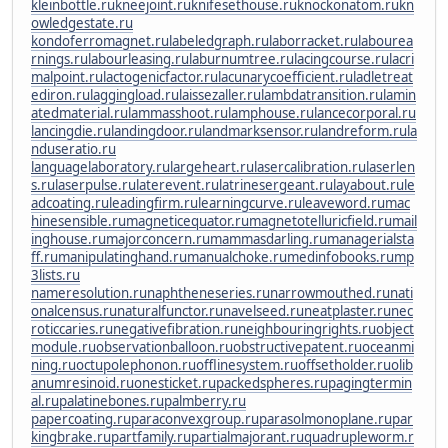
kleinbottle.ru
kneejoint.ru
knifesethouse.ru
knockonatom.ru
kn
owledgestate.ru
kondoferromagnet.ru
labeledgraph.ru
laborracket.ru
labourea
rnings.ru
labourleasing.ru
laburnumtree.ru
lacingcourse.ru
lacri
malpoint.ru
lactogenicfactor.ru
lacunarycoefficient.ru
ladletreat
ediron.ru
laggingload.ru
laissezaller.ru
lambdatransition.ru
lamin
atedmaterial.ru
lammasshoot.ru
lamphouse.ru
lancecorporal.ru
lancingdie.ru
landingdoor.ru
landmarksensor.ru
landreform.ru
la
nduseratio.ru
languagelaboratory.ru
largeheart.ru
lasercalibration.ru
laserlen
s.ru
laserpulse.ru
laterevent.ru
latrinesergeant.ru
layabout.ru
le
adcoating.ru
leadingfirm.ru
learningcurve.ru
leaveword.ru
mac
hinesensible.ru
magneticequator.ru
magnetotelluricfield.ru
mail
inghouse.ru
majorconcern.ru
mammasdarling.ru
managerialsta
ff.ru
manipulatinghand.ru
manualchoke.ru
medinfobooks.ru
mp
3lists.ru
nameresolution.ru
naphtheneseries.ru
narrowmouthed.ru
nati
onalcensus.ru
naturalfunctor.ru
navelseed.ru
neatplaster.ru
nec
roticcaries.ru
negativefibration.ru
neighbouringrights.ru
object
module.ru
observationballoon.ru
obstructivepatent.ru
oceanmi
ning.ru
octupolephonon.ru
offlinesystem.ru
offsetholder.ru
olib
anumresinoid.ru
onesticket.ru
packedspheres.ru
pagingtermin
al.ru
palatinebones.ru
palmberry.ru
papercoating.ru
paraconvexgroup.ru
parasolmonoplane.ru
par
kingbrake.ru
partfamily.ru
partialmajorant.ru
quadrupleworm.r