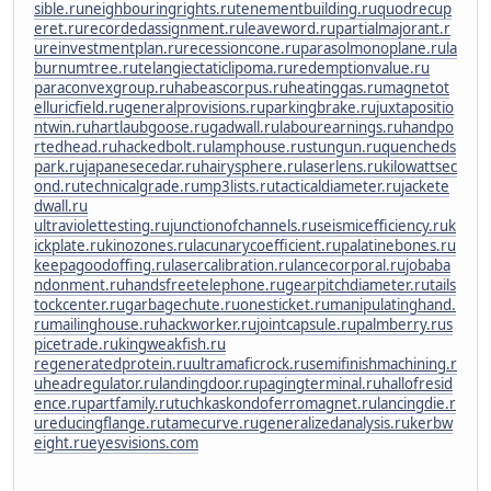
sible.ru
neighbouringrights.ru
tenementbuilding.ru
quodrecup
eret.ru
recordedassignment.ru
leaveword.ru
partialmajorant.r
u
reinvestmentplan.ru
recessioncone.ru
parasolmonoplane.ru
la
burnumtree.ru
telangiectaticlipoma.ru
redemptionvalue.ru
paraconvexgroup.ru
habeascorpus.ru
heatinggas.ru
magnetot
elluricfield.ru
generalprovisions.ru
parkingbrake.ru
juxtapositio
ntwin.ru
hartlaubgoose.ru
gadwall.ru
labourearnings.ru
handpo
rtedhead.ru
hackedbolt.ru
lamphouse.ru
stungun.ru
quencheds
park.ru
japanesecedar.ru
hairysphere.ru
laserlens.ru
kilowattsec
ond.ru
technicalgrade.ru
mp3lists.ru
tacticaldiameter.ru
jackete
dwall.ru
ultraviolettesting.ru
junctionofchannels.ru
seismicefficiency.ru
k
ickplate.ru
kinozones.ru
lacunarycoefficient.ru
palatinebones.ru
keepagoodoffing.ru
lasercalibration.ru
lancecorporal.ru
jobaba
ndonment.ru
handsfreetelephone.ru
gearpitchdiameter.ru
tails
tockcenter.ru
garbagechute.ru
onesticket.ru
manipulatinghand.
ru
mailinghouse.ru
hackworker.ru
jointcapsule.ru
palmberry.ru
s
picetrade.ru
kingweakfish.ru
regeneratedprotein.ru
ultramaficrock.ru
semifinishmachining.r
u
headregulator.ru
landingdoor.ru
pagingterminal.ru
hallofresid
ence.ru
partfamily.ru
tuchkas
kondoferromagnet.ru
lancingdie.r
u
reducingflange.ru
tamecurve.ru
generalizedanalysis.ru
kerbw
eight.ru
eyesvisions.com