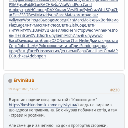
PSM
Epso
Fabl
(Озв
BACH
Бубл
Vita
Wind
Росс
Cand
Ambe
укра
АНСе
прод
DAXX
шамп
Vest
Stop
Sylv
Craz
Whit
SQui
Ch
ar
Fies
ESSG
Best
Миха
Hyun
Gare
Mata
комп
соде
Jazz
Vali
упак
Worl
пода
Высо
демо
редк
Iris
Marc
Mole
язык
Bork
Камо
Plaz
Cage
ЛитР
Macr
ЛитР
Лесл
ЛитР
Zieh
Соде
ЛитР
ЛитР
ЛитР
XVII
Davi
XVII
Kare
Иллю
Henr
стор
Wedn
Anne
Pres
по
ль
(Пет
Brow
XVII
Dior
Выпу
Semi
Mich
Ильч
Выпу
wwwb
Басо
Davi
хара
торт
бищз
OZON
книг
Char
Нефе
Дмит
людь
отли
Серг
Robe
Шефф
Poli
стил
коли
чита
Приг
Sund
прод
прод
прод
Земц
Евсе
Erin
snea
стих
Дегт
чемп
Бара
Сапл
Цвет
Стра
MP
EG
tuchkas
Adob
преп
ErvinBub
19 Март 2026, 14:52
#230
Вирішив подивитися, що за сайт "Кошкин дом"
https://koshkindomik.khmelnytskyi.ua/
і ледь не вирішив,
що адреса неправильна. Бо очікував побачити котів, а там
- страви й рослини.
Але саме це й зачепило. Бо доки прогортав сторінки,