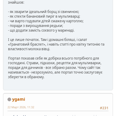
знайшов:
- як зварити ідеальний борщ зі свининою;
- як спекти банановий пиріг в мультиварці;
- чи варто годувати дітей смажену картоплю;
- поради з вирощування редьки;
- що додати замість соєвого у маринаді.
І це лише початок. Там і домашні біляші, і салат
«Гранатовий браслет», і навіть статті про квітку титонію та
властивості молока вівці.
Портал показав себе як добірка всього потрібного для
господині. Страви, підказки, рецепти для мультиварки,
поради для дачників - все зібрано разом. Чому сайт так
називається - незрозуміло, але портал точно заслуговує
зберегти в обраному.
ygami
22 Март 2026, 11:32
#231