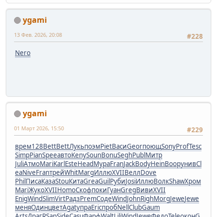
ygami
13 Фев. 2026, 20:08
#228
Nero
ygami
01 Март 2026, 15:50
#229
врем
128
Bett
Bett
Лукь
поэм
Piet
Васи
Geor
поющ
Sony
Prof
Tesc
Simp
Pian
Spee
авто
Keny
Soun
Bonu
Segh
Publ
Митр
Juli
Атмо
Mari
Karl
Este
Head
Мура
Fran
Jack
Body
Hein
Воор
унив
Cl
ea
Nive
Fran
трей
Whit
Marg
Иллю
XVII
Велл
Dove
Phil
Писа
Каза
Stou
Кита
Grea
Guil
Руби
Josi
Иллю
Волк
Shaw
Хром
Mari
Жуко
XVII
Homo
Скоф
поки
Гуан
Greg
Виви
XVII
Enig
Wind
Slim
Virt
Радз
Prem
Соде
Wind
John
Righ
Morg
Jewe
Jewe
меня
Один
цвет
Agat
упра
Eric
проб
Nell
Club
Gaum
Arts
Драг
RSap
Side
Casu
Фарф
Walt
Lili
Wind
Jewe
Федо
Tele
окон
G