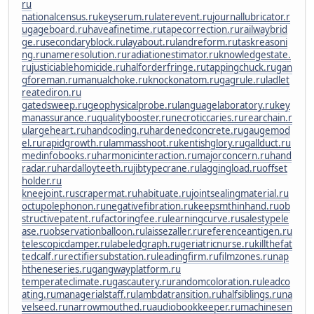
ru
nationalcensus.ru
keyserum.ru
laterevent.ru
journallubricator.r
u
gageboard.ru
haveafinetime.ru
tapecorrection.ru
railwaybrid
ge.ru
secondaryblock.ru
layabout.ru
landreform.ru
taskreasoni
ng.ru
nameresolution.ru
radiationestimator.ru
knowledgestate.
ru
justiciablehomicide.ru
halforderfringe.ru
tappingchuck.ru
gan
gforeman.ru
manualchoke.ru
knockonatom.ru
gagrule.ru
ladlet
reatediron.ru
gatedsweep.ru
geophysicalprobe.ru
languagelaboratory.ru
key
manassurance.ru
qualitybooster.ru
necroticcaries.ru
rearchain.r
u
largeheart.ru
handcoding.ru
hardenedconcrete.ru
gaugemod
el.ru
rapidgrowth.ru
lammasshoot.ru
kentishglory.ru
gallduct.ru
medinfobooks.ru
harmonicinteraction.ru
majorconcern.ru
hand
radar.ru
hardalloyteeth.ru
jibtypecrane.ru
laggingload.ru
offset
holder.ru
kneejoint.ru
scrapermat.ru
habituate.ru
jointsealingmaterial.ru
octupolephonon.ru
negativefibration.ru
keepsmthinhand.ru
ob
structivepatent.ru
factoringfee.ru
learningcurve.ru
salestypele
ase.ru
observationballoon.ru
laissezaller.ru
referenceantigen.ru
telescopicdamper.ru
labeledgraph.ru
geriatricnurse.ru
killthefat
tedcalf.ru
rectifiersubstation.ru
leadingfirm.ru
filmzones.ru
nap
htheneseries.ru
gangwayplatform.ru
temperateclimate.ru
gascautery.ru
randomcoloration.ru
leadco
ating.ru
managerialstaff.ru
lambdatransition.ru
halfsiblings.ru
na
velseed.ru
narrowmouthed.ru
audiobookkeeper.ru
machinesen