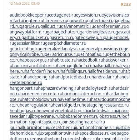
12 Май 2026, 08:40
#233
audiobookkeeper.ru
cottagenet.ru
eyesvision.ru
eyesvisions.co
m
factoringfee.ru
filmzones.ru
gadwall.ru
gaffertape.ru
gageboa
rd.ru
gagrule.ru
gallduct.ru
galvanometric.ru
gangforeman.ru
g
angwayplatform.ru
garbagechute.ru
gardeningleave.ru
gascaut
ery.ru
gashbucket.ru
gasreturn.ru
gatedsweep.ru
gaugemodel.
ru
gaussianfilter.ru
gearpitchdiameter.ru
geartreating.ru
generalizedanalysis.ru
generalprovisions.ru
ge
ophysicalprobe.ru
geriatricnurse.ru
getintoaflap.ru
gettheboun
ce.ru
habeascorpus.ru
habituate.ru
hackedbolt.ru
hackworker.r
u
hadronicannihilation.ru
haemagglutinin.ru
hailsquall.ru
hairysp
here.ru
halforderfringe.ru
halfsiblings.ru
hallofresidence.ru
halt
state.ru
handcoding.ru
handportedhead.ru
handradar.ru
handsf
reetelephone.ru
hangonpart.ru
haphazardwinding.ru
hardalloyteeth.ru
hardasir
on.ru
hardenedconcrete.ru
harmonicinteraction.ru
hartlaubgo
ose.ru
hatchholddown.ru
haveafinetime.ru
hazardousatmosphe
re.ru
headregulator.ru
heartofgold.ru
heatageingresistance.ru
heatinggas.ru
heavydutymetalcutting.ru
jacketedwall.ru
japane
secedar.ru
jibtypecrane.ru
jobabandonment.ru
jobstress.ru
jogf
ormation.ru
jointcapsule.ru
jointsealingmaterial.ru
journallubricator.ru
juicecatcher.ru
junctionofchannels.ru
justicia
blehomicide.ru
juxtapositiontwin.ru
kaposidisease.ru
keepagoo
doffing.ru
keepsmthinhand.ru
kentishglory.ru
kerbweight.ru
ke