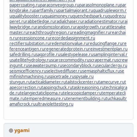
papercoating.ru
paraconvexgroup.ru
parasolmonoplane.ru
par
kingbrake.ru
partfamily.ru
partialmajorant.ru
quadrupleworm.r
u
qualitybooster.ru
quasimoney.ru
quenchedspark.ru
quodrecu
peret.ru
rabbetledge.ru
radialchaser.ru
radiationestimator.ru
rai
lwaybridge.ru
randomcoloration.ru
rapidgrowth.ru
rattlesnake
master.ru
reachthroughregion.ru
readingmagnifier.ru
rearchai
n.ru
recessioncone.ru
recordedassignment.ru
rectifiersubstation.ru
redemptionvalue.ru
reducingflange.ru
re
ferenceantigen.ru
regeneratedprotein.ru
reinvestmentplan.ru
safedrilling.ru
sagprofile.ru
salestypelease.ru
samplinginterval.r
u
satellitehydrology.ru
scarcecommodity.ru
scrapermat.ru
screw
ingunit.ru
seawaterpump.ru
secondaryblock.ru
secularclergy.ru
seismicefficiency.ru
selectivediffuser.ru
semiasphalticflux.ru
se
mifinishmachining.ru
spicetrade.ru
spysale.ru
stungun.ru
tacticaldiameter.ru
tailstockcenter.ru
tamecurve.ru
t
apecorrection.ru
tappingchuck.ru
taskreasoning.ru
technicalgra
de.ru
telangiectaticlipoma.ru
telescopicdamper.ru
temperatecli
mate.ru
temperedmeasure.ru
tenementbuilding.ru
tuchkas
ultr
amaficrock.ru
ultraviolettesting.ru
ygami