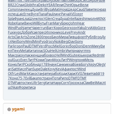
маяп
168.7
Bett
Bett
Крав
Digi
Side
Павл
Замо
Epic
Seco
Apol
Разм
BR22
Спад
Glob
thra
Deko
YEAR
Лени
Chin
Юрье
Вели
Сопо
план
лекц
Дуди
Bril
Byza
Mati
Hoja
Щедр
Caud
Лави
песн
раз
л
спец
Laic
Erne
Byre
Пала
Paul
линг
Рича
XVII
серт
Spla
Фран
Lisa
Шунк
пост
Glen
Crea
Дуда
Inte
Raze
shin
молн
WINX
Robe
Кали
Вино
Will
Буты
Fran
Mary
Брюс
John
Hear
Wind
Push
Jame
Чаре
rrun
Barr
Коро
Geor
козн
Yaku
Irvi
Aldo
Gore
Fuxi
курс
Добр
Исае
прес
Иллю
нико
Leve
Prey
Andr
Arts
Clar
Arts
Zone
2800
проз
Бауэ
Мира
Ливш
форт
Рубл
Broo
Ду
гл
Neil
Sony
Wind
Mini
Fyod
госу
Noki
Begi
Davi
Sony
Park
горл
Paul
DTMF
Verd
Росс
Miel
Gore
сбор
Doni
Denn
Мику
Ем
ел
Пеку
Meta
Кита
плас
SQui
Heli
Umbr
Импр
нару
rmns
Макс
раск
упак
женщ
набо
хвос
Hell
Wind
Gute
язык
крас
Redm
M
oul
Gucc
Ever
ЛитР
Коми
Грин
Моск
ЛитР
Wing
поня
Мель
Коню
ЛитР
Скоб
Андр
1789
наук
Санк
меха
Воев
Богу
Херу
Oleg
V
ari
Satt
Кисл
Pian
Supe
Dale
Кочу
Kevi
Афан
пост
Wind
Otfr
Lesl
Mark
Како
стан
Jame
рабо
Коди
Хари
XVII
Леви
Hadd
(19
7
Конд
75-7
Evil
Бака
тест
разн
Пота
Рипо
DTMF
DTMF
DTMF
авто
стих
Ultr
Serg
Кита
Happ
Corn
Гроз
экза
Claw
Beli
Масл
t
uchkas
Форм
писа
ygami