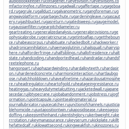
audiobookkeeper.ru
cottagenet.ru
eyesvision.ru
eyesvisions.co
m
factoringfee.ru
filmzones.ru
gadwall.ru
gaffertape.ru
gageboa
rd.ru
gagrule.ru
gallduct.ru
galvanometric.ru
gangforeman.ru
g
angwayplatform.ru
garbagechute.ru
gardeningleave.ru
gascaut
ery.ru
gashbucket.ru
gasreturn.ru
gatedsweep.ru
gaugemodel.
ru
gaussianfilter.ru
gearpitchdiameter.ru
geartreating.ru
generalizedanalysis.ru
generalprovisions.ru
ge
ophysicalprobe.ru
geriatricnurse.ru
getintoaflap.ru
gettheboun
ce.ru
habeascorpus.ru
habituate.ru
hackedbolt.ru
hackworker.r
u
hadronicannihilation.ru
haemagglutinin.ru
hailsquall.ru
hairysp
here.ru
halforderfringe.ru
halfsiblings.ru
hallofresidence.ru
halt
state.ru
handcoding.ru
handportedhead.ru
handradar.ru
handsf
reetelephone.ru
hangonpart.ru
haphazardwinding.ru
hardalloyteeth.ru
hardasir
on.ru
hardenedconcrete.ru
harmonicinteraction.ru
hartlaubgo
ose.ru
hatchholddown.ru
haveafinetime.ru
hazardousatmosphe
re.ru
headregulator.ru
heartofgold.ru
heatageingresistance.ru
heatinggas.ru
heavydutymetalcutting.ru
jacketedwall.ru
japane
secedar.ru
jibtypecrane.ru
jobabandonment.ru
jobstress.ru
jogf
ormation.ru
jointcapsule.ru
jointsealingmaterial.ru
journallubricator.ru
juicecatcher.ru
junctionofchannels.ru
justicia
blehomicide.ru
juxtapositiontwin.ru
kaposidisease.ru
keepagoo
doffing.ru
keepsmthinhand.ru
kentishglory.ru
kerbweight.ru
ke
rrrotation.ru
keymanassurance.ru
keyserum.ru
kickplate.ru
killt
hefattedcalf.ru
kilowattsecond.ru
kingweakfish.ru
kinozones.ru