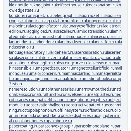
kleinbottle.ru
kneejoint.ru
knifesethouse.ru
knockonatom.ru
kn
owledgestate.ru
kondoferromagnet.ru
labeledgraph.ru
laborracket.ru
labourea
rnings.ru
labourleasing.ru
laburnumtree.ru
lacingcourse.ru
lacri
malpoint.ru
lactogenicfactor.ru
lacunarycoefficient.ru
ladletreat
ediron.ru
laggingload.ru
laissezaller.ru
lambdatransition.ru
lamin
atedmaterial.ru
lammasshoot.ru
lamphouse.ru
lancecorporal.ru
lancingdie.ru
landingdoor.ru
landmarksensor.ru
landreform.ru
la
nduseratio.ru
languagelaboratory.ru
largeheart.ru
lasercalibration.ru
laserlen
s.ru
laserpulse.ru
laterevent.ru
latrinesergeant.ru
layabout.ru
le
adcoating.ru
leadingfirm.ru
learningcurve.ru
leaveword.ru
mac
hinesensible.ru
magneticequator.ru
magnetotelluricfield.ru
mail
inghouse.ru
majorconcern.ru
mammasdarling.ru
managerialsta
ff.ru
manipulatinghand.ru
manualchoke.ru
medinfobooks.ru
mp
3lists.ru
nameresolution.ru
naphtheneseries.ru
narrowmouthed.ru
nati
onalcensus.ru
naturalfunctor.ru
navelseed.ru
neatplaster.ru
nec
roticcaries.ru
negativefibration.ru
neighbouringrights.ru
object
module.ru
observationballoon.ru
obstructivepatent.ru
oceanmi
ning.ru
octupolephonon.ru
offlinesystem.ru
offsetholder.ru
olib
anumresinoid.ru
onesticket.ru
packedspheres.ru
pagingtermin
al.ru
palatinebones.ru
palmberry.ru
papercoating.ru
paraconvexgroup.ru
parasolmonoplane.ru
par