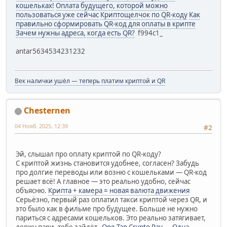
кошельках!
Оплата будущего, которой можно
пользоваться уже сейчас
Криптощелчок по QR-коду
Как
правильно сформировать QR-код для оплаты в крипте
Зачем нужны адреса, когда есть QR?
f994c1_
antar5634534231232
Век налички ушёл — теперь платим криптой и QR
Chesternen
04 Нояб. 2025, 12:39
#2
Эй, слышал про оплату криптой по QR-коду?
С криптой жизнь становится удобнее, согласен? Забудь
про долгие переводы или возню с кошельками — QR-код
решает всё! А главное — это реально удобно, сейчас
объясню.
Крипта + камера = новая валюта движения
Серьёзно, первый раз оплатил такси криптой через QR, и
это было как в фильме про будущее. Больше не нужно
париться с адресами кошельков. Это реально затягивает,