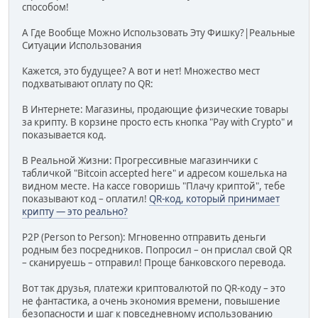
способом!
А Где Вообще Можно Использовать Эту Фишку?|Реальные
Ситуации Использования
Кажется, это будущее? А вот и нет! Множество мест
подхватывают оплату по QR:
В Интернете: Магазины, продающие физические товары
за крипту. В корзине просто есть кнопка "Pay with Crypto" и
показывается код.
В Реальной Жизни: Прогрессивные магазинчики с
табличкой "Bitcoin accepted here" и адресом кошелька на
видном месте. На кассе говоришь "Плачу криптой", тебе
показывают код – оплатил!
QR-код, который принимает
крипту — это реально?
P2P (Person to Person): Мгновенно отправить деньги
родным без посредников. Попросил – он прислал свой QR
– сканируешь – отправил! Проще банковского перевода.
Вот так друзья, платежи криптовалютой по QR-коду – это
не фантастика, а очень экономия времени, повышение
безопасности и шаг к повседневному использованию