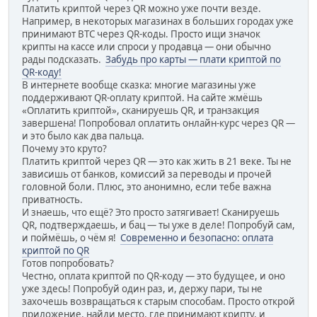
Платить криптой через QR можно уже почти везде.
Например, в некоторых магазинах в больших городах уже
принимают BTC через QR-коды. Просто ищи значок
крипты на кассе или спроси у продавца — они обычно
рады подсказать.
Забудь про карты — плати криптой по
QR-коду!
В интернете вообще сказка: многие магазины уже
поддерживают QR-оплату криптой. На сайте жмёшь
«Оплатить криптой», сканируешь QR, и транзакция
завершена! Попробовал оплатить онлайн-курс через QR —
и это было как два пальца.
Почему это круто?
Платить криптой через QR — это как жить в 21 веке. Ты не
зависишь от банков, комиссий за переводы и прочей
головной боли. Плюс, это анонимно, если тебе важна
приватность.
И знаешь, что ещё? Это просто затягивает! Сканируешь
QR, подтверждаешь, и бац — ты уже в деле! Попробуй сам,
и поймёшь, о чём я!
Современно и безопасно: оплата
криптой по QR
Готов попробовать?
Честно, оплата криптой по QR-коду — это будущее, и оно
уже здесь! Попробуй один раз, и, держу пари, ты не
захочешь возвращаться к старым способам. Просто открой
приложение, найди место, где принимают крипту, и