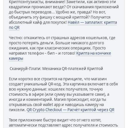
Криптоэнтузиасты, внимание! Заметили, как активно эти
квадратики проникают везде? От скачивания приложений
до быстрых переводов... Удобно же, правда? Но вот,
объединить эту фишку с мощной криптой? Получится
абсолютный кайф для покупок!
Навёл — заплатил: крипта
по QR
Честно: откажитесь от страшных адресов кошельков, где
просто потерять деньги. Больше никакого долгого
ожидания, как при классических операциях. Просто
направил телефон – бип – и готово!
Крипта на кончике
камеры
Сканируй-Плати: Механика QR-платежей Криптой
Если коротко все строится на принципе, что магазин
создает уникальный QR-код. Эта картинка включает в себя
всю нужную данные: кошелек получателя, точную
стоимость в эфире (или сумму вы указываете сами), а
иногда и комментарий. Магия происходит, когда ты
открываешь свой wallet app и наводишь камеру на
пиксели.
QR Crypto Checkout — Расчёт криптой через QR
Твое приложение быстро видит что от него хотят,
автоматически подставляет адрес получателя и стоимость