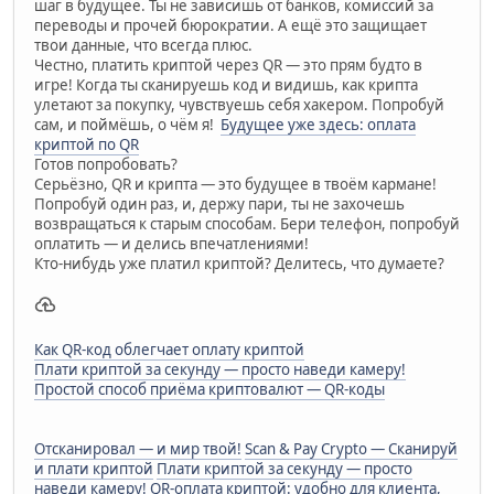
шаг в будущее. Ты не зависишь от банков, комиссий за
переводы и прочей бюрократии. А ещё это защищает
твои данные, что всегда плюс.
Честно, платить криптой через QR — это прям будто в
игре! Когда ты сканируешь код и видишь, как крипта
улетают за покупку, чувствуешь себя хакером. Попробуй
сам, и поймёшь, о чём я!
Будущее уже здесь: оплата
криптой по QR
Готов попробовать?
Серьёзно, QR и крипта — это будущее в твоём кармане!
Попробуй один раз, и, держу пари, ты не захочешь
возвращаться к старым способам. Бери телефон, попробуй
оплатить — и делись впечатлениями!
Кто-нибудь уже платил криптой? Делитесь, что думаете?
Как QR-код облегчает оплату криптой
Плати криптой за секунду — просто наведи камеру!
Простой способ приёма криптовалют — QR-коды
Отсканировал — и мир твой!
Scan & Pay Crypto — Сканируй
и плати криптой
Плати криптой за секунду — просто
наведи камеру!
QR-оплата криптой: удобно для клиента,