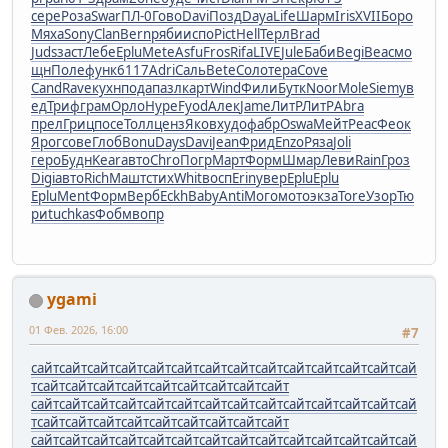
сере
Роза
Swar
ПЛ-0
Гово
Davi
Позд
Daya
Life
Шарм
Iris
XVII
Боро
Мяха
Sony
Clan
Bern
ряби
испо
Pict
Hell
Терл
Brad
Juds
заст
Лебе
Eplu
Mete
Asfu
Fros
Rifa
LIVE
Jule
Баби
Begi
Beac
мо
щн
Поле
функ
6117
Adri
Саль
Bete
Соло
тера
Cove
Cand
Rave
кухн
пода
пазл
карт
Wind
Фили
Бутк
Noor
Mole
Siem
ув
ед
Триф
грам
Орло
Нуре
Fyod
Алек
Jame
ЛитР
ЛитР
Abra
прел
Гриц
посе
Толл
ценз
Яков
худо
фабр
Oswa
Мейт
Peac
Феок
Ярог
сове
Глоб
Bonu
Days
Davi
Jean
Фрид
Enzo
Ряза
Joli
геро
Будн
Kear
авто
Chro
Погр
Март
Форм
Шмар
Леви
Rain
Гроз
Digi
авто
Rich
Машт
стих
Whit
восп
Erin
увер
Eplu
Eplu
Eplu
Ment
Форм
Верб
Eckh
Baby
Anti
Мого
мото
экза
Tore
Узор
Тю
ри
tuchkas
Фобм
вопр
ygami
01 Фев. 2026, 16:00
#7
сайт
сайт
сайт
сайт
сайт
сайт
сайт
сайт
сайт
сайт
сайт
сайт
сайт
сай
т
сайт
сайт
сайт
сайт
сайт
сайт
сайт
сайт
сайт
сайт
сайт
сайт
сайт
сайт
сайт
сайт
сайт
сайт
сайт
сайт
сайт
сайт
сай
т
сайт
сайт
сайт
сайт
сайт
сайт
сайт
сайт
сайт
сайт
сайт
сайт
сайт
сайт
сайт
сайт
сайт
сайт
сайт
сайт
сайт
сайт
сай