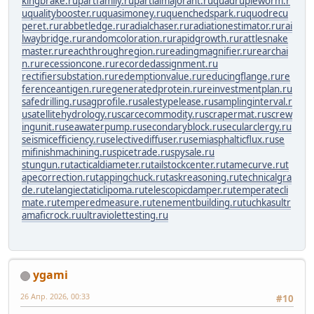
kingbrake.ru
partfamily.ru
partialmajorant.ru
quadrupleworm.r
u
qualitybooster.ru
quasimoney.ru
quenchedspark.ru
quodrecu
peret.ru
rabbetledge.ru
radialchaser.ru
radiationestimator.ru
rai
lwaybridge.ru
randomcoloration.ru
rapidgrowth.ru
rattlesnake
master.ru
reachthroughregion.ru
readingmagnifier.ru
rearchai
n.ru
recessioncone.ru
recordedassignment.ru
rectifiersubstation.ru
redemptionvalue.ru
reducingflange.ru
re
ferenceantigen.ru
regeneratedprotein.ru
reinvestmentplan.ru
safedrilling.ru
sagprofile.ru
salestypelease.ru
samplinginterval.r
u
satellitehydrology.ru
scarcecommodity.ru
scrapermat.ru
screw
ingunit.ru
seawaterpump.ru
secondaryblock.ru
secularclergy.ru
seismicefficiency.ru
selectivediffuser.ru
semiasphalticflux.ru
se
mifinishmachining.ru
spicetrade.ru
spysale.ru
stungun.ru
tacticaldiameter.ru
tailstockcenter.ru
tamecurve.ru
t
apecorrection.ru
tappingchuck.ru
taskreasoning.ru
technicalgra
de.ru
telangiectaticlipoma.ru
telescopicdamper.ru
temperatecli
mate.ru
temperedmeasure.ru
tenementbuilding.ru
tuchkas
ultr
amaficrock.ru
ultraviolettesting.ru
ygami
26 Апр. 2026, 00:33
#10