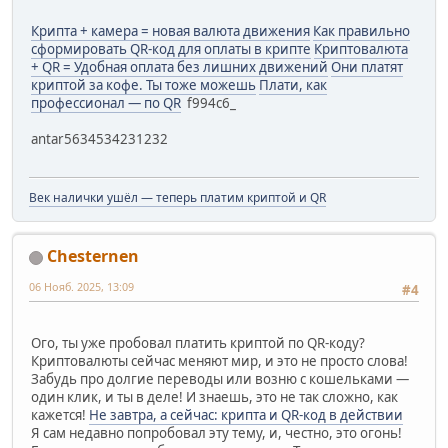
Крипта + камера = новая валюта движения
Как правильно
сформировать QR-код для оплаты в крипте
Криптовалюта
+ QR = Удобная оплата без лишних движений
Они платят
криптой за кофе. Ты тоже можешь
Плати, как
профессионал — по QR
f994c6_
antar5634534231232
Век налички ушёл — теперь платим криптой и QR
Chesternen
06 Нояб. 2025, 13:09
#4
Ого, ты уже пробовал платить криптой по QR-коду?
Криптовалюты сейчас меняют мир, и это не просто слова!
Забудь про долгие переводы или возню с кошельками —
один клик, и ты в деле! И знаешь, это не так сложно, как
кажется!
Не завтра, а сейчас: крипта и QR-код в действии
Я сам недавно попробовал эту тему, и, честно, это огонь!