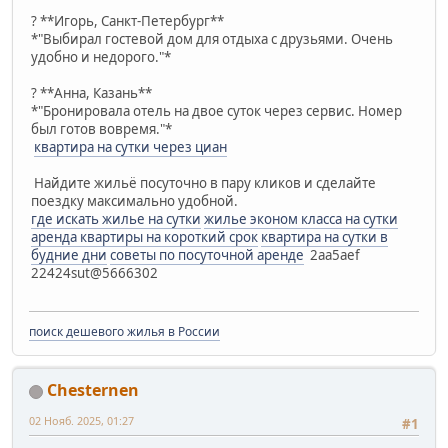
? **Игорь, Санкт-Петербург**
*"Выбирал гостевой дом для отдыха с друзьями. Очень
удобно и недорого."*
? **Анна, Казань**
*"Бронировала отель на двое суток через сервис. Номер
был готов вовремя."*
квартира на сутки через циан
Найдите жильё посуточно в пару кликов и сделайте
поездку максимально удобной.
где искать жилье на сутки
жилье эконом класса на сутки
аренда квартиры на короткий срок
квартира на сутки в
будние дни
советы по посуточной аренде
2aa5aef
22424sut@5666302
поиск дешевого жилья в России
Chesternen
02 Нояб. 2025, 01:27
#1