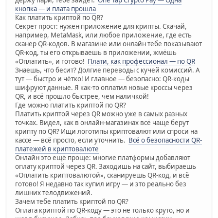
держу пари, тебе зайдёт.
One Tap Crypto Pay — Одна
кнопка — и плата прошла
Как платить криптой по QR?
Секрет прост: нужен приложение для крипты. Скачай,
например, MetaMask, или любое приложение, где есть
сканер QR-кодов. В магазине или онлайн тебе показывают
QR-код, ты его открываешь в приложении, жмёшь
«Оплатить», и готово!
Плати, как профессионал — по QR
Знаешь, что бесит? Долгие переводы с кучей комиссий. А
тут — быстро и чётко! И главное — безопасно: QR-коды
шифруют данные. Я как-то оплатил новые кроссы через
QR, и всё прошло быстрее, чем наличкой!
Где можно платить криптой по QR?
Платить криптой через QR можно уже в самых разных
точках. Видел, как в онлайн-магазинах всё чаще берут
крипту по QR? Ищи логотипы криптовалют или спроси на
кассе — всё просто, если уточнить.
Всё о безопасности QR-
платежей в криптовалюте
Онлайн это ещё проще: многие платформы добавляют
оплату криптой через QR. Заходишь на сайт, выбираешь
«Оплатить криптовалютой», сканируешь QR-код, и всё
готово! Я недавно так купил игру — и это реально без
лишних телодвижений.
Зачем тебе платить криптой по QR?
Оплата криптой по QR-коду — это не только круто, но и