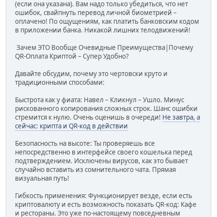
(если она указана). Вам надо только убедиться, что нет
ошибок, свайпнуть перевод личной биометрией –
оплачено! По ощущениям, как платить банковским кодом
в приложении банка. Никакой лишних телодвижений!
Зачем ЭТО Вообще Очевидные Преимущества|Почему
QR-Оплата Криптой – Супер Удобно?
Давайте обсудим, почему это чертовски круто и
традиционными способами:
Быстрота как у фиата: Навел – Кликнул – Ушло. Минус
рискованного копирования сложных строк. Шанс ошибки
стремится к нулю. Очень оценишь в очереди!
Не завтра, а
сейчас: крипта и QR-код в действии
Безопасность на высоте: Ты проверяешь все
непосредственно в интерфейсе своего кошелька перед
подтверждением. Исключены вирусов, как это бывает
случайно вставить из сомнительного чата. Прямая
визуальная путь!
Гибкость применения: Функционирует везде, если есть
криптовалюту и есть возможность показать QR-код: Кафе
и рестораны. Это уже по-настоящему повседневным