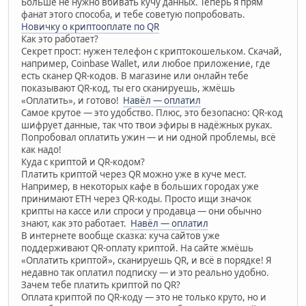
Больше не нужно вбивать кучу данных. Теперь я прям
фанат этого способа, и тебе советую попробовать.
Новичку о криптооплате по QR
Как это работает?
Секрет прост: нужен телефон с криптокошельком. Скачай,
например, Coinbase Wallet, или любое приложение, где
есть сканер QR-кодов. В магазине или онлайн тебе
показывают QR-код, ты его сканируешь, жмёшь
«Оплатить», и готово!
Навёл — оплатил
Самое крутое — это удобство. Плюс, это безопасно: QR-код
шифрует данные, так что твои эфиры в надёжных руках.
Попробовал оплатить ужин — и ни одной проблемы, всё
как надо!
Куда с криптой и QR-кодом?
Платить криптой через QR можно уже в куче мест.
Например, в некоторых кафе в больших городах уже
принимают ETH через QR-коды. Просто ищи значок
крипты на кассе или спроси у продавца — они обычно
знают, как это работает.
Навёл — оплатил
В интернете вообще сказка: куча сайтов уже
поддерживают QR-оплату криптой. На сайте жмёшь
«Оплатить криптой», сканируешь QR, и всё в порядке! Я
недавно так оплатил подписку — и это реально удобно.
Зачем тебе платить криптой по QR?
Оплата криптой по QR-коду — это не только круто, но и