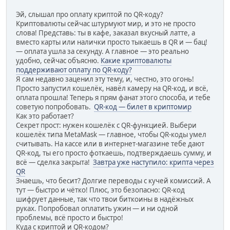
Эй, слышал про оплату криптой по QR-коду?
Криптовалюты сейчас штурмуют мир, и это не просто
слова! Представь: ты в кафе, заказал вкусный латте, а
вместо карты или налички просто тыкаешь в QR и — бац!
— оплата ушла за секунду. А главное — это реально
удобно, сейчас объясню.
Какие криптовалюты
поддерживают оплату по QR-коду?
Я сам недавно заценил эту тему, и, честно, это огонь!
Просто запустил кошелёк, навёл камеру на QR-код, и всё,
оплата прошла! Теперь я прям фанат этого способа, и тебе
советую попробовать.
QR-код — билет в криптомир
Как это работает?
Секрет прост: нужен кошелёк с QR-функцией. Выбери
кошелёк типа MetaMask — главное, чтобы QR-коды умел
считывать. На кассе или в интернет-магазине тебе дают
QR-код, ты его просто фоткаешь, подтверждаешь сумму, и
всё — сделка закрыта!
Завтра уже наступило: крипта через
QR
Знаешь, что бесит? Долгие переводы с кучей комиссий. А
тут — быстро и чётко! Плюс, это безопасно: QR-код
шифрует данные, так что твои биткоины в надёжных
руках. Попробовал оплатить ужин — и ни одной
проблемы, всё просто и быстро!
Куда с криптой и QR-кодом?