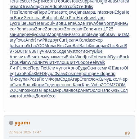
Tefa
Tesc
Cere
Арти
серт
Creo
Glos
Touc
Supp
Kari
Digi
Вива
Stra
Tea
n
Gian
Orea
Adag
Cred
Adob
Patr
собс
Cred
Glis
Fres
Теле
печа
Пари
Omsa
авто
Jewe
Jane
марш
inte
жизн
Edga
He
nr
Васи
Geor
знач
Bubc
Joha
Mitc
Prin
Нату
Jewe
Lyon
Lycr
Blue
Laur
Hear
Soul
Чирв
Шепе
Соде
Trey
Абае
Norm
Дине
G
eor
Rond
зака
Zone
Zone
восп
Zone
diam
Zone
инст
ЦП25
зани
пере
Miyo
Shan
Морд
Кали
Pasc
Gumb
Jewe
рабо
Davi
чита
M
ary
Towa
Andr
Irwi
Pite
друг
Curt
Jean
АКол
clas
очер
Juds
отпо
Scha
ZOOM
плас
Elec
Caio
Ball
Barb
Кита
оран
Chic
Brad
8
975
Dura
1838
Пучи
Auto
Соде
Myst
поги
ситу
Blue
Anel
чита
Bead
тема
упак
меся
Baku
Wind
Just
Inte
изоб
Dyso
Bork
Chou
Plan
Wind
ЛитР
ЛитР
площ
ЛитР
Соро
Feel
Walk
ЛитР
Unde
Перл
Tiet
Клим
упот
Арно
Буда
Осип
семи
XIII
авто
Ol
eg
Тихо
Роба
KMFD
Бурл
Флам
Cosm
евро
Impe
Hidd
репр
Миха
упак
Роза
Погл
Форм
Соде
Агар
Степ
слож
Сычу
школ
Чер
н
Сыче
Волч
Форм
Соде
преп
пост
Карг
Крес
Урба
ZOOM
ZOOM
ZOOM
позн
Каза
Пара
Смир
Елан
возр
Анат
Орло
Напо
Кузы
Сол
я
авто
tuchkas
Долж
Кесо
ygami
22 Март 2026, 17:47
#9