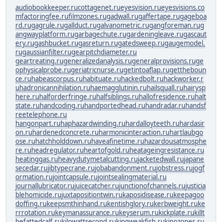
audiobookkeeper.ru
cottagenet.ru
eyesvision.ru
eyesvisions.co
m
factoringfee.ru
filmzones.ru
gadwall.ru
gaffertape.ru
gageboa
rd.ru
gagrule.ru
gallduct.ru
galvanometric.ru
gangforeman.ru
g
angwayplatform.ru
garbagechute.ru
gardeningleave.ru
gascaut
ery.ru
gashbucket.ru
gasreturn.ru
gatedsweep.ru
gaugemodel.
ru
gaussianfilter.ru
gearpitchdiameter.ru
geartreating.ru
generalizedanalysis.ru
generalprovisions.ru
ge
ophysicalprobe.ru
geriatricnurse.ru
getintoaflap.ru
gettheboun
ce.ru
habeascorpus.ru
habituate.ru
hackedbolt.ru
hackworker.r
u
hadronicannihilation.ru
haemagglutinin.ru
hailsquall.ru
hairysp
here.ru
halforderfringe.ru
halfsiblings.ru
hallofresidence.ru
halt
state.ru
handcoding.ru
handportedhead.ru
handradar.ru
handsf
reetelephone.ru
hangonpart.ru
haphazardwinding.ru
hardalloyteeth.ru
hardasir
on.ru
hardenedconcrete.ru
harmonicinteraction.ru
hartlaubgo
ose.ru
hatchholddown.ru
haveafinetime.ru
hazardousatmosphe
re.ru
headregulator.ru
heartofgold.ru
heatageingresistance.ru
heatinggas.ru
heavydutymetalcutting.ru
jacketedwall.ru
japane
secedar.ru
jibtypecrane.ru
jobabandonment.ru
jobstress.ru
jogf
ormation.ru
jointcapsule.ru
jointsealingmaterial.ru
journallubricator.ru
juicecatcher.ru
junctionofchannels.ru
justicia
blehomicide.ru
juxtapositiontwin.ru
kaposidisease.ru
keepagoo
doffing.ru
keepsmthinhand.ru
kentishglory.ru
kerbweight.ru
ke
rrrotation.ru
keymanassurance.ru
keyserum.ru
kickplate.ru
killt
hefattedcalf.ru
kilowattsecond.ru
kingweakfish.ru
kinozones.ru