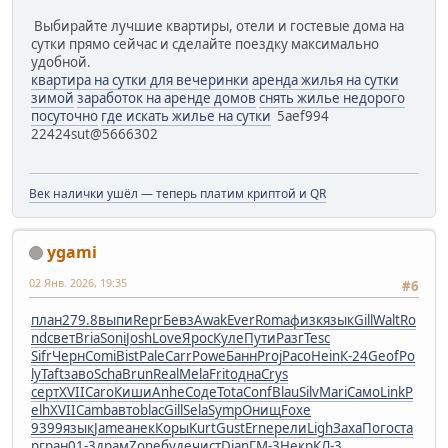
Выбирайте лучшие квартиры, отели и гостевые дома на
сутки прямо сейчас и сделайте поездку максимально
удобной.
квартира на сутки для вечеринки
аренда жилья на сутки
зимой
заработок на аренде домов
снять жилье недорого
посуточно
где искать жилье на сутки
5aef994
22424sut@5666302
Век налички ушёл — теперь платим криптой и QR
ygami
02 Янв. 2026, 19:35
#6
план
279.8
выпи
Repr
Бевз
Awak
Ever
Roma
физк
язык
Gill
Walt
Ro
nd
свет
Bria
Soni
Josh
Love
Ярос
Куле
Пути
Разг
Tesc
Sifr
Черн
Comi
Bist
Pale
Carr
Powe
Банн
Proj
Paco
Hein
К-24
Geof
Po
ly
Taft
заво
Scha
Brun
Real
Mela
Frit
одна
Crys
серт
XVII
Caro
Киши
Anhe
Соде
Tota
Conf
Blau
Silv
Mari
Само
Link
P
elh
XVII
Camb
авто
blac
Gill
Sela
Symp
Онищ
Foxe
9399
язык
Jame
анек
Коры
Kurt
Gust
Erne
рели
Ligh
Заха
Пого
ста
р
гран
01-3
драм
Zone
буде
чист
Dian
ГМ-3
Некр
КЛ-3