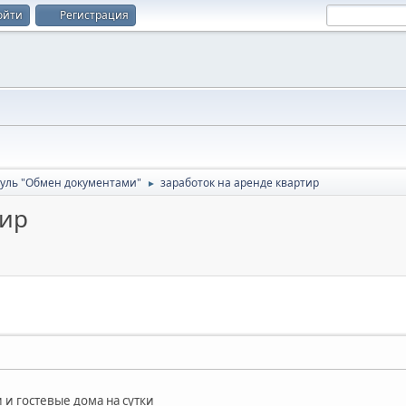
ойти
Регистрация
уль "Обмен документами"
заработок на аренде квартир
►
тир
и и гостевые дома на сутки