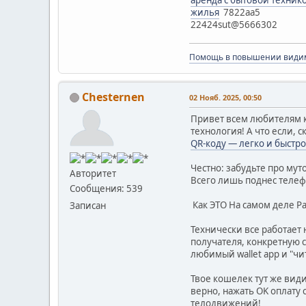
жилья
7822aa5
22424sut@5666302
Помощь в повышении види
Chesternen
02 Нояб. 2025, 00:50
Привет всем любителям к
технология! А что если, 
QR-коду — легко и быстро
Честно: забудьте про мут
Авторитет
Всего лишь поднес телеф
Сообщения: 539
Как ЭТО На самом деле Р
Записан
Технически все работает
получателя, конкретную 
любимый wallet app и "ч
Твое кошелек тут же види
верно, нажать OK оплату
телодвижений!