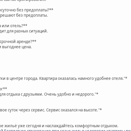
осуточно без предоплаты?**
зрешают без предоплаты.
а или отель?**
ит для разных ситуаций.
осрочной аренде?**
м выгоднее цена.
тки в центре города. Квартира оказалась намного удобнее отеля."*
рг**
для отдыха с друзьями. Очень удобно и недорого."*
вое суток через сервис. Сервис оказался на высоте."*
е жильё уже сегодня и наслаждайтесь комфортным отдыхом.
ой
Бесплатное страхование при сдаче жилья
недорогие квартиры по