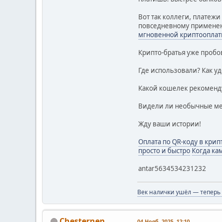
Вот так коллеги, платежи
повседневному применени
мгновенной криптооплат
Крипто-братья уже пробо
Где использовали? Как уд
Какой кошелек рекоменду
Видели ли необычные мес
Жду ваши истории!
Оплата по QR-коду в крип
просто и быстро
Когда ка
antar5634534231232
Век налички ушёл — теперь
Chesternen
04 Нояб. 2025, 12:10