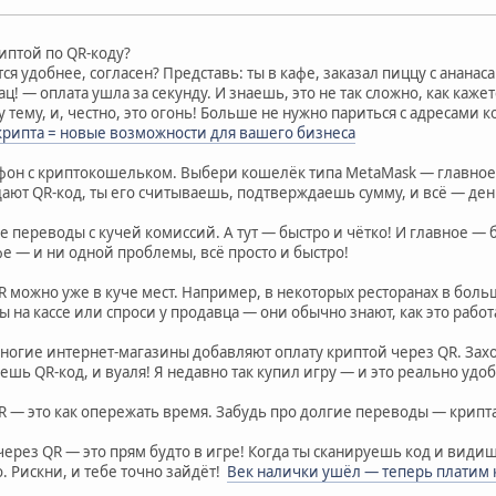
иптой по QR-коду?
ся удобнее, согласен? Представь: ты в кафе, заказал пиццу с ананас
ц! — оплата ушла за секунду. И знаешь, это не так сложно, как кажет
у тему, и, честно, это огонь! Больше не нужно париться с адресами
крипта = новые возможности для вашего бизнеса
ефон с криптокошельком. Выбери кошелёк типа MetaMask — главное,
дают QR-код, ты его считываешь, подтверждаешь сумму, и всё — де
е переводы с кучей комиссий. А тут — быстро и чётко! И главное — 
е — и ни одной проблемы, всё просто и быстро!
R можно уже в куче мест. Например, в некоторых ресторанах в бол
 на кассе или спроси у продавца — они обычно знают, как это рабо
ногие интернет-магазины добавляют оплату криптой через QR. Зах
шь QR-код, и вуаля! Я недавно так купил игру — и это реально удо
 — это как опережать время. Забудь про долгие переводы — крипта
через QR — это прям будто в игре! Когда ты сканируешь код и видиш
. Рискни, и тебе точно зайдёт!
Век налички ушёл — теперь платим 