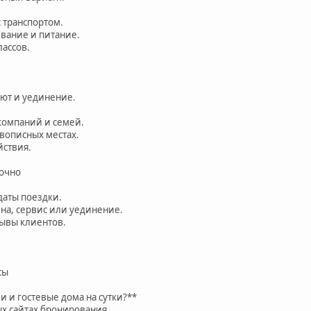
с транспортом.
ивание и питание.
лассов.
уют и уединение.
компаний и семей.
ивописных местах.
йствия.
точно
даты поездки.
ена, сервис или уединение.
зывы клиентов.
сы
и и гостевые дома на сутки?**
х сайтах бронирования.