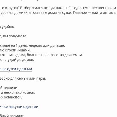
го отпуска? Выбор жилья всегда важен. Сегодня путешественникам
о уровня, домики и гостевые дома на сутки. Главное — найти оптим
о удобно
, вы получаете:
жильё на 1 день, неделю или дольше.
ию с гостиницами.
отовить дома, больше пространства для семьи.
 от студий до домов.
 на сутки с детьми
удобно для семьи или пары.
ой техники.
 и несколько комнат.
ых остановок.
илье на сутки с детьми
обный вариант.