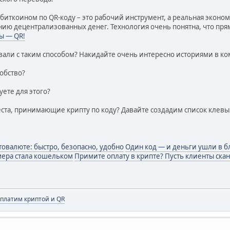
 биткоином по QR-коду – это рабочий инструмент, а реальная экон
ю децентрализованных денег. Технология очень понятна, что прямо
ы — QR!
вали с таким способом? Накидайте очень интересно историями в ко
обство?
ете для этого?
та, принимающие крипту по коду? Давайте создадим список клевых
товалюте: быстро, безопасно, удобно
Один код — и деньги ушли в 
мера стала кошельком
Примите оплату в крипте? Пусть клиенты ска
 платим криптой и QR