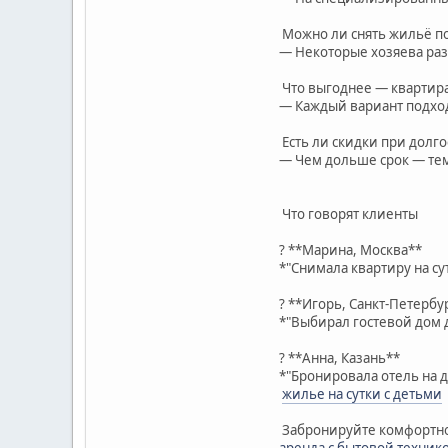
Можно ли снять жильё п
— Некоторые хозяева ра
Что выгоднее — квартир
— Каждый вариант подход
Есть ли скидки при долг
— Чем дольше срок — те
Что говорят клиенты
? **Марина, Москва**
*"Снимала квартиру на су
? **Игорь, Санкт-Петербу
*"Выбирал гостевой дом 
? **Анна, Казань**
*"Бронировала отель на д
жилье на сутки с детьми
Забронируйте комфортно
аренда с бытовой техник