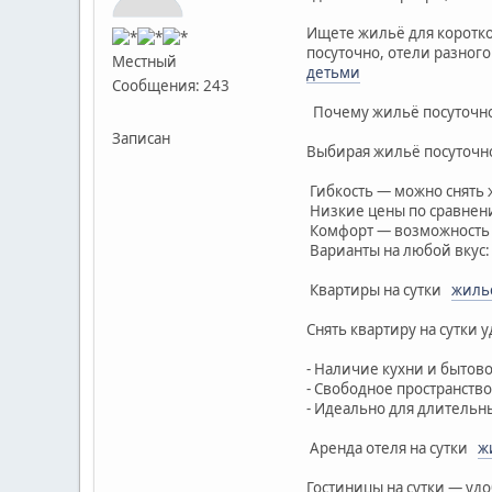
Ищете жильё для коротко
посуточно, отели разног
Местный
детьми
Сообщения: 243
Почему жильё посуточн
Записан
Выбирая жильё посуточно
Гибкость — можно снять 
Низкие цены по сравнен
Комфорт — возможность г
Варианты на любой вкус:
Квартиры на сутки
жилье
Снять квартиру на сутки 
- Наличие кухни и бытов
- Свободное пространство
- Идеально для длительн
Аренда отеля на сутки
ж
Гостиницы на сутки — уд