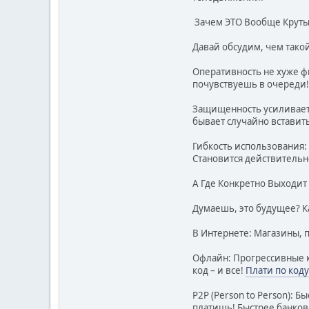
Зачем ЭТО Вообще Круты
Давай обсудим, чем тако
Оперативность не хуже ф
почувствуешь в очереди
Защищенность усиливаетс
бывает случайно вставит
Гибкость использования:
Становится действительн
А Где Конкретно Выходит
Думаешь, это будущее? Ка
В Интернете: Магазины, п
Офлайн: Прогрессивные к
код – и все!
Плати по коду
P2P (Person to Person): 
платишь! Быстрее банков