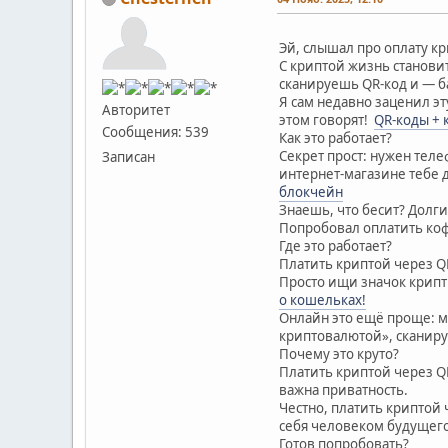
Эй, слышал про оплату кр
С криптой жизнь становит
сканируешь QR-код и — ба
Я сам недавно заценил эт
Авторитет
этом говорят!
QR-коды + 
Сообщения: 539
Как это работает?
Секрет прост: нужен тел
Записан
интернет-магазине тебе 
блокчейн
Знаешь, что бесит? Долги
Попробовал оплатить коф
Где это работает?
Платить криптой через Q
Просто ищи значок крипты
о кошельках!
Онлайн это ещё проще: м
криптовалютой», сканируе
Почему это круто?
Платить криптой через QR
важна приватность.
Честно, платить криптой 
себя человеком будущего
Готов попробовать?