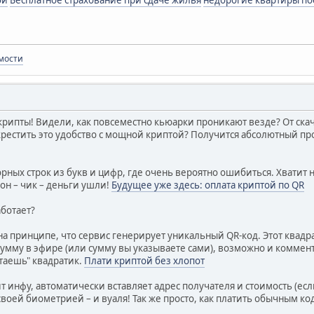
мости
рипты! Видели, как повсеместно кьюарки проникают везде? От ска
скрестить это удобство с мощной криптой? Получится абсолютный пр
орных строк из букв и цифр, где очень вероятно ошибиться. Хватит
он – чик – деньги ушли!
Будущее уже здесь: оплата криптой по QR
аботает?
 на принципе, что сервис генерирует уникальный QR-код. Этот ква
сумму в эфире (или сумму вы указываете сами), возможно и коммент
итаешь" квадратик.
Плати криптой без хлопот
т инфу, автоматически вставляет адрес получателя и стоимость (если
 своей биометрией – и вуаля! Так же просто, как платить обычным