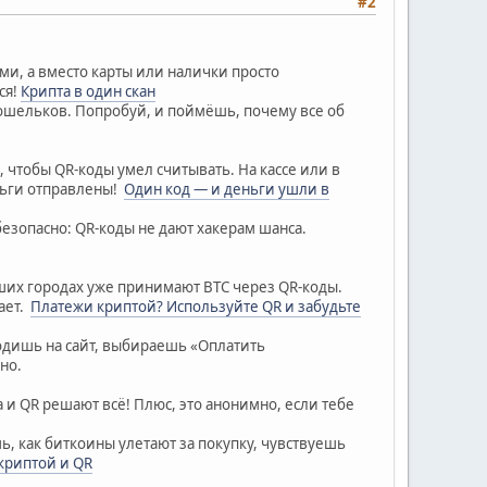
#2
ами, а вместо карты или налички просто
ся!
Крипта в один скан
 кошельков. Попробуй, и поймёшь, почему все об
 чтобы QR-коды умел считывать. На кассе или в
ньги отправлены!
Один код — и деньги ушли в
безопасно: QR-коды не дают хакерам шанса.
ьших городах уже принимают BTC через QR-коды.
тает.
Платежи криптой? Используйте QR и забудьте
одишь на сайт, выбираешь «Оплатить
бно.
 и QR решают всё! Плюс, это анонимно, если тебе
ь, как биткоины улетают за покупку, чувствуешь
криптой и QR