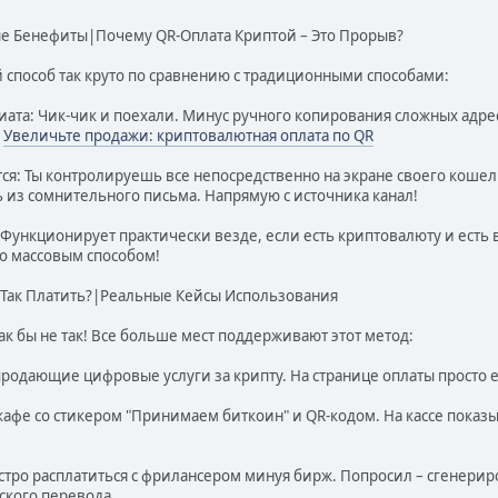
е Бенефиты|Почему QR-Оплата Криптой – Это Прорыв?
й способ так круто по сравнению с традиционными способами:
иата: Чик-чик и поехали. Минус ручного копирования сложных адрес
!
Увеличьте продажи: криптовалютная оплата по QR
я: Ты контролируешь все непосредственно на экране своего кошел
ь из сомнительного письма. Напрямую с источника канал!
 Функционирует практически везде, если есть криптовалюту и есть 
о массовым способом!
 Так Платить?|Реальные Кейсы Использования
к бы не так! Все больше мест поддерживают этот метод:
родающие цифровые услуги за крипту. На странице оплаты просто ест
афе со стикером "Принимаем биткоин" и QR-кодом. На кассе показ
Быстро расплатиться с фрилансером минуя бирж. Попросил – сгенери
ского перевода.