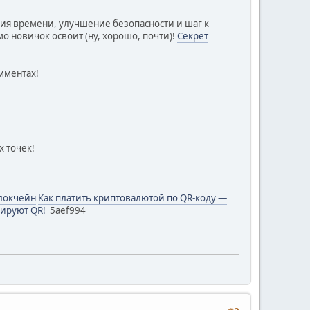
омия времени, улучшение безопасности и шаг к
 новичок освоит (ну, хорошо, почти)!
Секрет
мментах!
 точек!
блокчейн
Как платить криптовалютой по QR-коду —
нируют QR!
5aef994